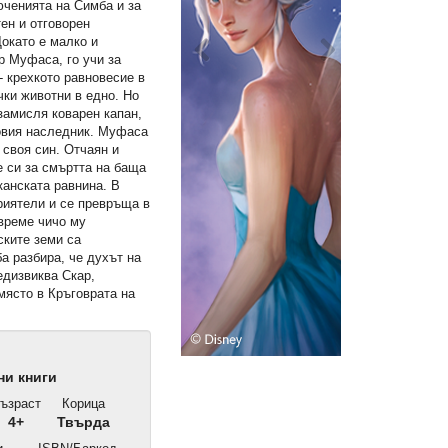
юченията на Симба и за
ен и отговорен
окато е малко и
р Муфаса, го учи за
- крехкото равновесие в
чки животни в едно. Но
замисля коварен капан,
говия наследник. Муфаса
 своя син. Отчаян и
е си за смъртта на баща
канската равнина. В
риятели и се превръща в
 време чичо му
ските земи са
а разбира, че духът на
едизвиква Скар,
място в Кръговрата на
и книги
ъзраст
Корица
4+
Твърда