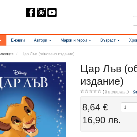
Е-книги
Автори
Марки и герои
Възраст
Хро
олекция
Цар Лъв (обновено издание)
Цар Лъв (о
издание)
0
коментара
К
8,64 €
16,90 лв.