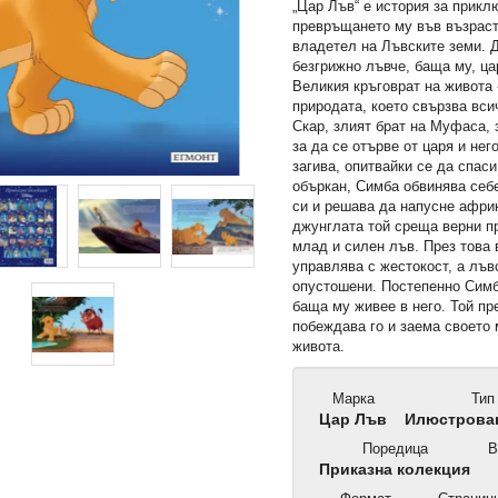
„Цар Лъв“ е история за прикл
превръщането му във възраст
владетел на Лъвските земи. Д
безгрижно лъвче, баща му, ца
Великия кръговрат на живота 
природата, което свързва вси
Скар, злият брат на Муфаса, 
за да се отърве от царя и не
загива, опитвайки се да спаси
объркан, Симба обвинява себ
си и решава да напусне афри
джунглата той среща верни п
млад и силен лъв. През това
управлява с жестокост, а лъв
опустошени. Постепенно Симб
баща му живее в него. Той пр
побеждава го и заема своето 
живота.
Марка
Тип
Цар Лъв
Илюстрован
Поредица
В
Приказна колекция