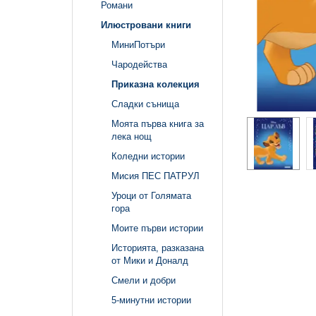
Романи
Илюстровани книги
МиниПотъри
Чародейства
Приказна колекция
Сладки сънища
Моята първа книга за
лека нощ
Коледни истории
Мисия ПЕС ПАТРУЛ
Уроци от Голямата
гора
Моите първи истории
Историята, разказана
от Мики и Доналд
Смели и добри
5-минутни истории