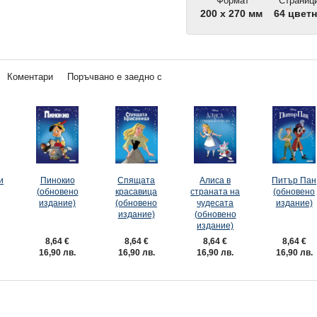
Формат
Страниц
200 x 270 мм
64 цвет
Коментари
Поръчвано е заедно с
и
Пинокио
Спящата
Алиса в
Питър Пан
(обновено
красавица
страната на
(обновено
издание)
(обновено
чудесата
издание)
издание)
(обновено
издание)
8,64 €
8,64 €
8,64 €
8,64 €
16,90 лв.
16,90 лв.
16,90 лв.
16,90 лв.