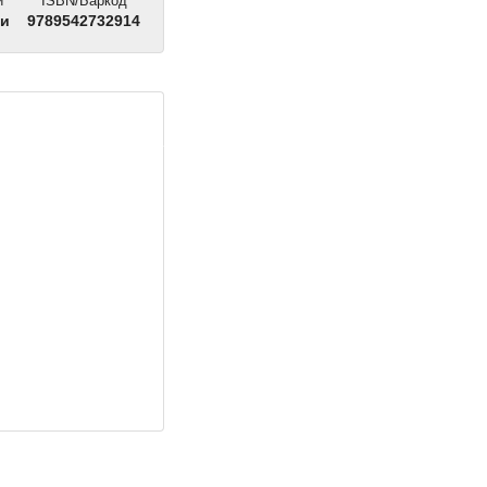
и
ISBN/Баркод
ни
9789542732914