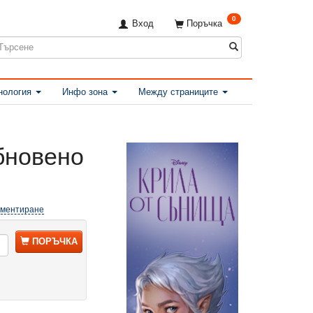
0
Вход
Поръчка
нология
Инфо зона
Между страниците
бновено
оментиране
ПОРЪЧКА