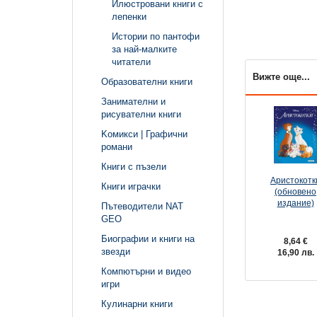
Илюстровани книги с
лепенки
Истории по пантофи
за най-малките
читатели
Вижте още...
Образователни книги
Занимателни и
рисувателни книги
Kомикси | Графични
романи
Книги с пъзели
Аристокотк
Книги играчки
(обновено
издание)
Пътеводители NAT
GEO
Биографии и книги на
8,64 €
звезди
16,90 лв.
Компютърни и видео
игри
Кулинарни книги