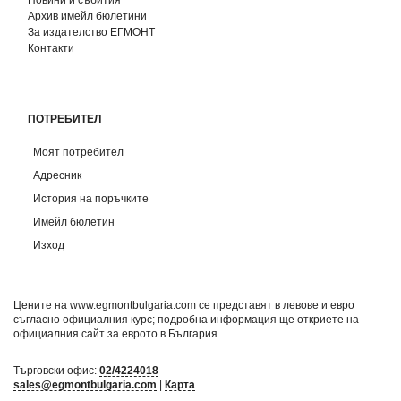
Архив имейл бюлетини
За издателство ЕГМОНТ
Контакти
ПОТРЕБИТЕЛ
Моят потребител
Адресник
История на поръчките
Имейл бюлетин
Изход
Цените на www.egmontbulgaria.com се представят в левове и евро
съгласно официалния курс; подробна информация ще откриете на
официалния сайт за еврото в България
.
Търговски офис:
02/4224018
sales@egmontbulgaria.com
|
Карта