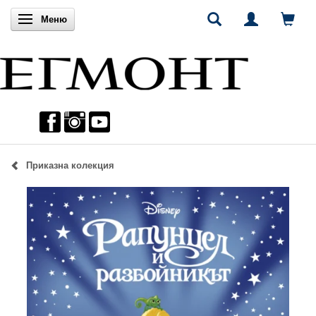
Включи навигацията
Меню
Приказна колекция