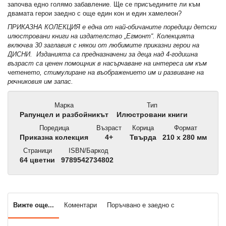
започва едно голямо забавление. Ще се присъедините ли към
двамата герои заедно с още един кон и един хамелеон?
ПРИКАЗНА КОЛЕКЦИЯ е една от най-обичаните поредици детски
илюстровани книги на издателство „Егмонт“. Колекцията
включва 30 заглавия с някои от любимите приказни герои на
ДИСНИ. Изданията са предназначени за деца над 4-годишна
възраст са ценен помощник в насърчаване на интереса им към
четенето, стимулиране на въображението им и развиване на
речниковия им запас.
Марка
Тип
Рапунцел и разбойникът
Илюстровани книги
Поредица
Възраст
Корица
Формат
Приказна колекция
4+
Твърда
210 x 280 мм
Страници
ISBN/Баркод
64 цветни
9789542734802
Вижте още...
Коментари
Поръчвано е заедно с