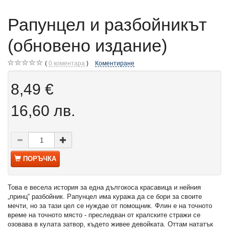
Рапунцел и разбойникът
(обновено издание)
0
коментара
Коментиране
8,49 €
16,60 лв.
ПОРЪЧКА
Това е весела история за една дългокоса красавица и нейния
„принц“ разбойник. Рапунцел има куража да се бори за своите
мечти, но за тази цел се нуждае от помощник. Флин е на точното
време на точното място - преследван от кралските стражи се
озовава в кулата затвор, където живее девойката. Оттам нататък