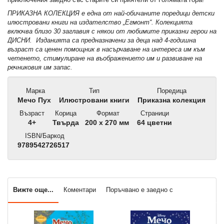
ПРИКАЗНА КОЛЕКЦИЯ е една от най-обичаните поредици детски
илюстровани книги на издателство „Егмонт“. Колекцията
включва близо 30 заглавия с някои от любимите приказни герои на
ДИСНИ. Изданията са предназначени за деца над 4-годишна
възраст са ценен помощник в насърчаване на интереса им към
четенето, стимулиране на въображението им и развиване на
речниковия им запас.
Марка
Тип
Поредица
Мечо Пух
Илюстровани книги
Приказна колекция
Възраст
Корица
Формат
Страници
4+
Твърда
200 x 270 мм
64 цветни
ISBN/Баркод
9789542726517
Вижте още...
Коментари
Поръчвано е заедно с