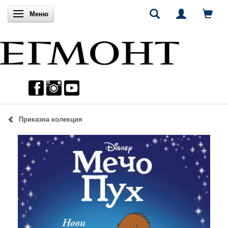
Включи навигацията
Меню
Приказна колекция