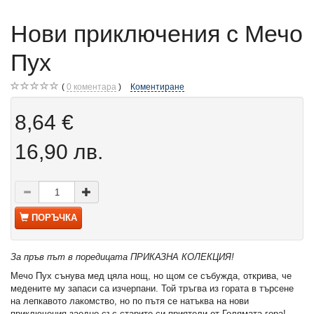
Нови приключения с Мечо
Пух
0
коментара
Коментиране
8,64 €
16,90 лв.
ПОРЪЧКА
За пръв път в поредицата ПРИКАЗНА КОЛЕКЦИЯ!
Мечо Пух сънува мед цяла нощ, но щом се събужда, открива, че
медените му запаси са изчерпани. Той тръгва из гората в търсене
на лепкавото лакомство, но по пътя се натъква на нови
приключения заедно със старите си приятели от Голямата гора!