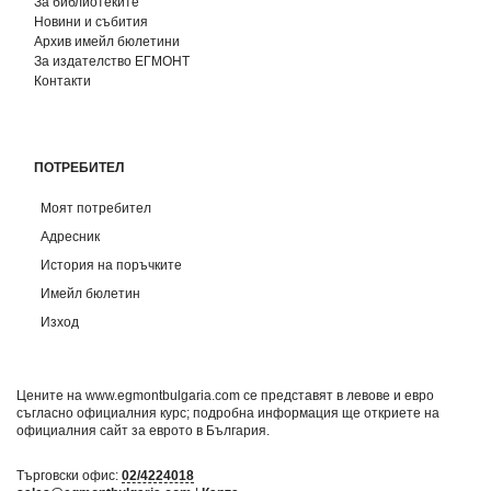
За библиотеките
Новини и събития
Архив имейл бюлетини
За издателство ЕГМОНТ
Контакти
ПОТРЕБИТЕЛ
Моят потребител
Адресник
История на поръчките
Имейл бюлетин
Изход
Цените на www.egmontbulgaria.com се представят в левове и евро
съгласно официалния курс; подробна информация ще откриете на
официалния сайт за еврото в България
.
Търговски офис:
02/4224018