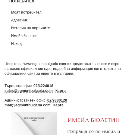
ПОТРЕБИТЕЛ
Моят потребител
Адресник
История на поръчките
Имейл бюлетин
Изход
Цените на www.egmontbulgaria.com се представят в левове и евро
съгласно официалния курс; подробна информация ще откриете на
официалния сайт за еврото в България
.
Търговски офис:
02/4224018
sales@egmontbulgaria.com
|
Карта
Административен офис:
02/9880120
mail@egmontbulgaria.com
|
Карта