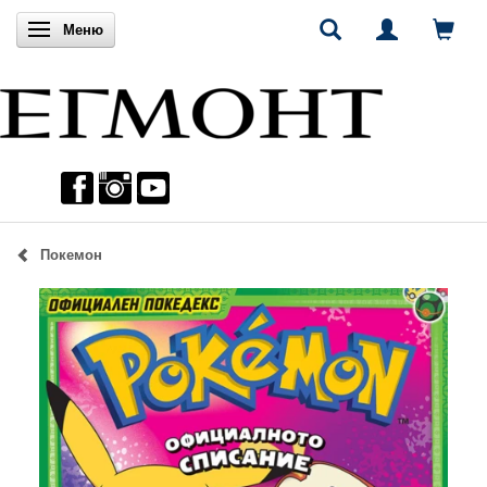
Включи навигацията
Меню
Покемон