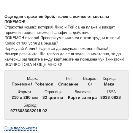
Още един страхотен брой, пълен с всичко от света на
ПОКЕМОН!
Страхотна комикс история! Лико и Рой са на плажа и виждат
героичния воден покемон Палафин в действие!
ПОКЕМОН пъзели! Провери уменията си с тези трудни пъзели!
Колко от тях успя да решиш?
Нарисувай Аплин! Научи се да рисуваш покемон ябълка!
Намери разликите! Ще трябва да се вгледаш внимателно, за да
намериш разликите между картинките на покемона чук Тинкатонк!
ВСИЧКО ТОВА И ОЩЕ МНОГО!
Марка
Тип
Възраст
Корица
Покемон / Pokemon
Списание
6+
Мека
Формат
Страници
Включва
ISSN
210 x 280 мм
32 цветни
Карти за игра
3033-0823
Баркод
9773033082015 02
Още подробности