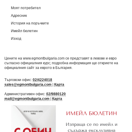
Моят потребител
Адресник
История на поръчките
Имейл бюлетин
Изход
Цените на www.egmontbulgaria.com се представят в левове и евро
съгласно официалния курс; подробна информация ще откриете на
официалния сайт за еврото в България
.
Търговски офис:
02/4224018
sales@egmontbulgaria.com
|
Карта
Административен офис:
02/9880120
mail@egmontbulgaria.com
|
Карта