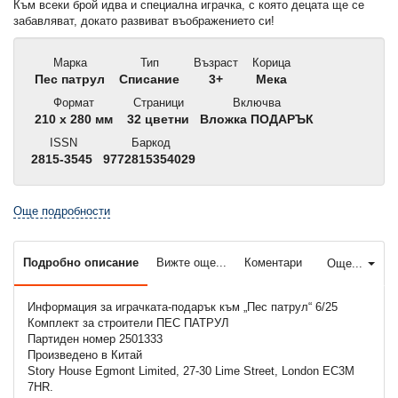
Към всеки брой идва и специална играчка, с която децата ще се
забавляват, докато развиват въображението си!
Марка
Тип
Възраст
Корица
Пес патрул
Списание
3+
Мека
Формат
Страници
Включва
210 x 280 мм
32 цветни
Вложка ПОДАРЪК
ISSN
Баркод
2815-3545
9772815354029
Още подробности
Подробно описание
Вижте още...
Коментари
Още...
Информация за играчката-подарък към „Пес патрул“ 6/25
Комплект за строители ПЕС ПАТРУЛ
Партиден номер 2501333
Произведено в Китай
Story House Egmont Limited, 27-30 Lime Street, London EC3M
7HR.