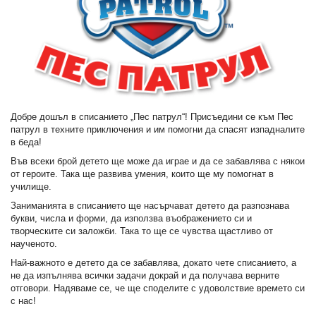
Добре дошъл в списанието „Пес патрул“! Присъедини се към Пес
патрул в техните приключения и им помогни да спасят изпадналите
в беда!
Във всеки брой детето ще може да играе и да се забавлява с някои
от героите. Така ще развива умения, които ще му помогнат в
училище.
Заниманията в списанието ще насърчават детето да разпознава
букви, числа и форми, да използва въображението си и
творческите си заложби. Така то ще се чувства щастливо от
наученото.
Най-важното е детето да се забавлява, докато чете списанието, а
не да изпълнява всички задачи докрай и да получава верните
отговори. Надяваме се, че ще споделите с удоволствие времето си
с нас!