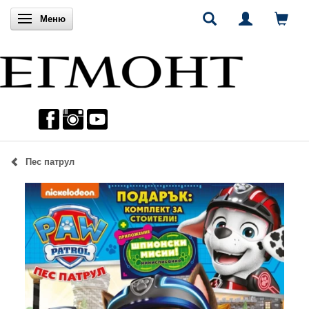
Включи навигацията
Меню
Пес патрул