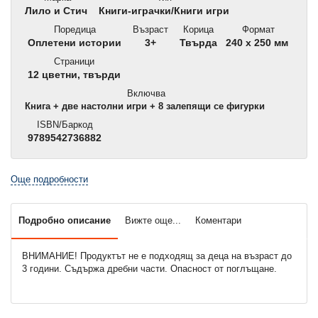
Лило и Стич
Книги-играчки/Книги игри
Поредица
Възраст
Корица
Формат
Оплетени истории
3+
Твърда
240 x 250 мм
Страници
12 цветни, твърди
Включва
Книга + две настолни игри + 8 залепящи се фигурки
ISBN/Баркод
9789542736882
Още подробности
Подробно описание
Вижте още...
Коментари
ВНИМАНИЕ! Продуктът не е подходящ за деца на възраст до
3 години. Съдържа дребни части. Опасност от поглъщане.