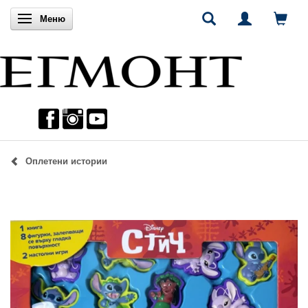
Включи навигацията
Меню
Оплетени истории