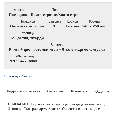
Марка
Тип
Принцеса
Книги-играчки/Книги игри
Поредица
Възраст
Корица
Формат
Оплетени истории
3+
Твърда
240 x 250 мм
Страници
12 цветни, твърди
Включва
Книга + две настолни игри + 8 залепящи се фигурки
ISBN/Баркод
9789542736868
Още подробности
Подробно описание
Вижте още...
Коментари
Още...
ВНИМАНИЕ! Продуктът не е подходящ за деца на възраст до
3 години. Съдържа дребни части. Опасност от поглъщане.