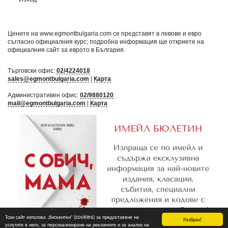
Цените на www.egmontbulgaria.com се представят в левове и евро
съгласно официалния курс; подробна информация ще откриете на
официалния сайт за еврото в България
.
Търговски офис:
02/4224018
sales@egmontbulgaria.com
|
Карта
Административен офис:
02/9880120
mail@egmontbulgaria.com
|
Карта
Този сайт използва „бисквитки“ (cookies) за предоставяне на
Разбрах!
услугите в него, за персонализиране на рекламите и за анализ на