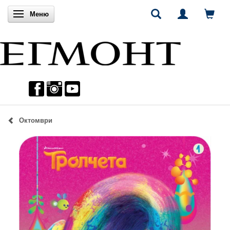
Включи навигацията
Меню
Октомври