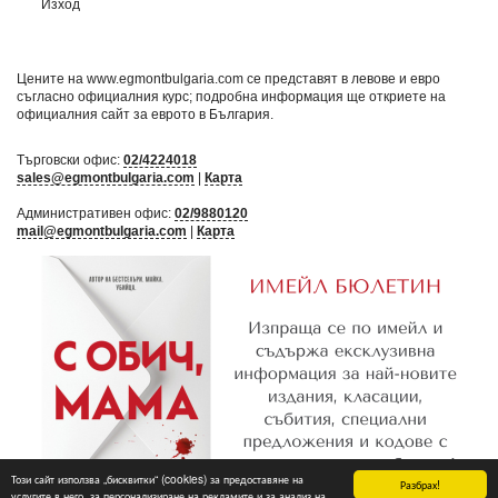
Изход
Цените на www.egmontbulgaria.com се представят в левове и евро
съгласно официалния курс; подробна информация ще откриете на
официалния сайт за еврото в България
.
Търговски офис:
02/4224018
sales@egmontbulgaria.com
|
Карта
Административен офис:
02/9880120
mail@egmontbulgaria.com
|
Карта
Този сайт използва „бисквитки“ (cookies) за предоставяне на
Разбрах!
услугите в него, за персонализиране на рекламите и за анализ на