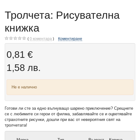
Тролчета: Рисувателна
книжка
0
коментара
Коментиране
0,81 €
1,58 лв.
Не е налично
Готови ли сте за едно вълнуващо шарено приключение? Срещнете
се с любимите си герои от филма, забавлявайте се и оцветявайте
страхотните рисунки, дошли при вас от невероятния свят на
тролчетата!
Марка
Тип
Възраст
Корица