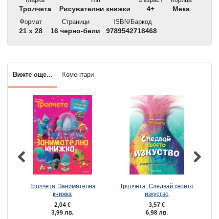
Тролчета
Рисувателни книжки
4+
Мека
Формат
Страници
ISBN/Баркод
21 x 28
16 черно-бели
9789542718468
Вижте още...
Коментари
Тролчета: Занимателна
Тролчета: Следвай своето
книжка
изкуство
2,04 €
3,57 €
3,99 лв.
6,98 лв.