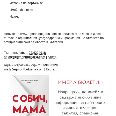
История на поръчките
Имейл бюлетин
Изход
Цените на www.egmontbulgaria.com се представят в левове и евро
съгласно официалния курс; подробна информация ще откриете на
официалния сайт за еврото в България
.
Търговски офис:
02/4224018
sales@egmontbulgaria.com
|
Карта
Административен офис:
02/9880120
mail@egmontbulgaria.com
|
Карта