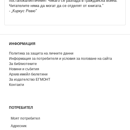
постапокалиптичният Чикаго се разпада в гражданска война.
Читателите няма да могат да се отделят от книгата.”
-
„Киркус Ревю”
ИНФОРМАЦИЯ
Политика за защита на личните данни
Информация за потребителя и условия за ползване на сайта
За библиотеките
Новини и събития
Архив имейл бюлетини
За издателство ЕГМОНТ
Контакти
ПОТРЕБИТЕЛ
Моят потребител
Адресник