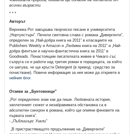
всички възрасти.
* * *
Авторът
Вероника Рот завършва творческо писане в университета
„Нортуестърн”. Печели световна слава с романа „Дивергенти”,
определен за „Най-добра книга на 2011” в класациите на
Publishers Weekly и Amazon и „Любима книга на 2011” и „Най-
добра фентъзи и научно-фантастична книга за 2011” в
Goodreads. Понастоящем писателката живее в Чикаго със
съпруга си и работи над третия роман в поредицата, за който
се шегува, че ще кръсти Detergent (в превод: средство за
почистване). Повече информация за нея може да откриете
в
нейния блог
.
Отзиви за „Бунтовници”
„Рот определено знае как да пише. Любовната история,
заплетеният сюжет и незабравимата обстановка са в
абсолютен синхрон в романа, който ще опияни феновете на
първата книга”.
-
„Пъблишърс Уикли”
„В пристрастяващото продължение на „Дивергенти”