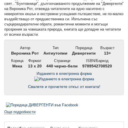
свят..."Бунтовници", дългоочакваното продължение на "Дивергенти"
на Вероника Рот, отвежда читателите на едно наситено с
невероятен екшън и екстремни усещания пътешествие, не по-малко
въздействащо от предшественика си. Изпълнена със
сърцераздирателни обрати, романтични моменти и могъщи
прозрения за човешката природа, книгата ще допадне на читатели
от всички възрасти.
Автор
Тип
Поредица
Възраст
Вероника Рот
Антиутопии
Дивергенти
13+
Корица
Формат
Страници
ISBN/Баркод
Мека
13 x 20
440 черно-бели
9789542708520
Изданието в електронна форма
Свалете и прочетете откъс от книгата!
Още подробности