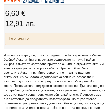
2
коментара
Коментиране
6,60 €
12,91 лв.
Не е налично
Изминали са три дни, откакто Ерудитите и Безстрашните избиват
безброй Аскети. Три дни, откакто родителите на Трис Прайър
умират, самата тя застрелва приятеля си Уил, а огромната скръб и
вина я карат да се затвори в себе си. Трис и Тобиас бягат с
оцелелите Аскети при Миротворците, но и там не намират
сигурност. Избухналата идеологическа война се разраства и
заплашва да ги застигне и сред членовете на най-миролюбивата
каста. Преобразена след досега взетите решения, Трис за пореден
път трябва да избира къде принадлежи - дори ако това означава, че
ще се изправи срещу тези, които обича най-много. И отново само тя
е в състояние да предотврати катастрофата. Но първо трябва
окончателно да приеме, че е Дивергент, без и да подозира къде ще
я отведе това. А една огромна тайна е напът да преобърне целия