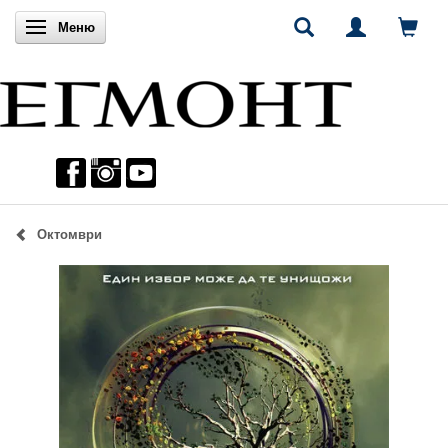
Включи навигацията
Меню
Октомври