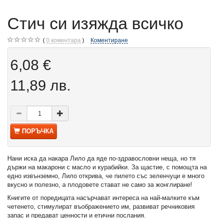
Стич си изяжда всичко
0
коментара
Коментиране
6,08 €
11,89 лв.
ПОРЪЧКА
Нани иска да накара Лило да яде по-здравословни неща, но тя
държи на макарони с масло и курабийки. За щастие, с помощта на
едно извънземно, Лило открива, че пилето със зеленчуци е много
вкусно и полезно, а плодовете стават не само за жонглиране!
Книгите от поредицата насърчават интереса на най-малките към
четенето, стимулират въображението им, развиват речниковия
запас и предават ценности и етични послания.