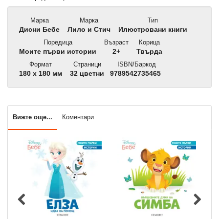
Марка
Марка
Тип
Дисни Бебе
Лило и Стич
Илюстровани книги
Поредица
Възраст
Корица
Моите първи истории
2+
Твърда
Формат
Страници
ISBN/Баркод
180 x 180 мм
32 цветни
9789542735465
Вижте още...
Коментари