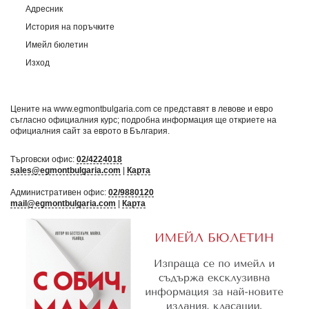
Адресник
История на поръчките
Имейл бюлетин
Изход
Цените на www.egmontbulgaria.com се представят в левове и евро
съгласно официалния курс; подробна информация ще откриете на
официалния сайт за еврото в България
.
Търговски офис:
02/4224018
sales@egmontbulgaria.com
|
Карта
Административен офис:
02/9880120
mail@egmontbulgaria.com
|
Карта