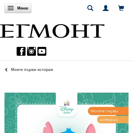
Включи навигацията
Меню
Моите първи истории