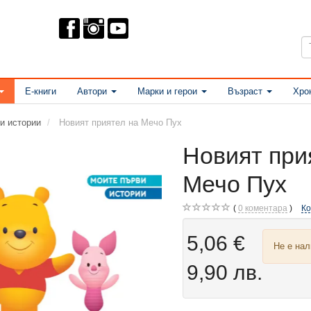
Е-книги
Автори
Марки и герои
Възраст
Хро
и истории
Новият приятел на Мечо Пух
Новият при
Мечо Пух
0
коментара
К
5,06 €
Не е на
9,90 лв.