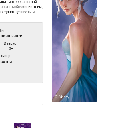
ават интереса на най-
лират въображението им,
предават ценности и
Тип
вани книги
Възраст
2+
аници
цветни