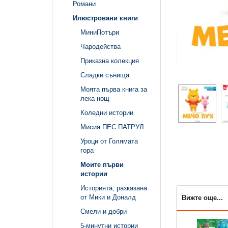
Романи
Илюстровани книги
МиниПотъри
Чародейства
Приказна колекция
Сладки сънища
Моята първа книга за
лека нощ
Коледни истории
Мисия ПЕС ПАТРУЛ
Уроци от Голямата
гора
Моите първи
истории
Историята, разказана
от Мики и Доналд
Вижте още...
Смели и добри
5-минутни истории