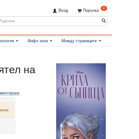
0
Вход
Поръчка
нология
Инфо зона
Между страниците
ятел на
оментиране
лично