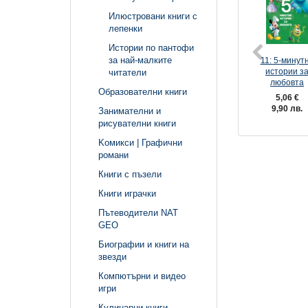
Илюстровани книги с
лепенки
Истории по пантофи
за най-малките
11: 5-минут
истории з
читатели
любовта
Образователни книги
5,06 €
9,90 лв.
Занимателни и
рисувателни книги
Kомикси | Графични
романи
Книги с пъзели
Книги играчки
Пътеводители NAT
GEO
Биографии и книги на
звезди
Компютърни и видео
игри
Кулинарни книги