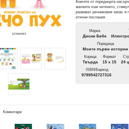
Книгите от поредицата насърч
малките към четенето, стиму
развиват речниковия запас и 
етични послания.
Марка
Дисни Бебе
Илюстро
Поредица
Моите първи истории
Корица
Формат
Стр
Твърда
15 x 15
24 
ISBN/Баркод
9789542727316
Коментари