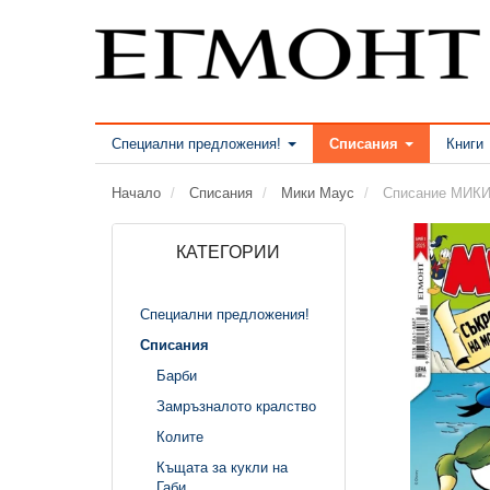
Специални предложения!
Списания
Книги
Начало
Списания
Мики Маус
Списание МИКИ
КАТЕГОРИИ
Специални предложения!
Списания
Барби
Замръзналото кралство
Колите
Къщата за кукли на
Габи