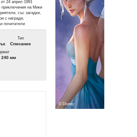
от 24 април 1991
е приключения на Мики
риятели, със загадки,
ри с награди,
и почитатели.
Тип
Дък
Списание
рмат
 240 мм