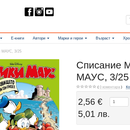
Е-книги
Автори
Марки и герои
Възраст
Хро
 МАУС, 3/25
Списание 
МАУС, 3/25
0
коментара
К
2,56 €
5,01 лв.