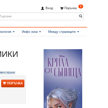
0
Вход
Поръчка
нология
Инфо зона
Между страниците
МИКИ
оментиране
ПОРЪЧКА