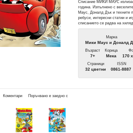
Списание МИКИ МАУС излиза 
година. Изпълнено с веселит
Маус, Доналд Дък и техните п
ребуси, интересни статии и иг
списанието се радва на хиляд
Марка
Мики Маус и Доналд 
Възраст
Корица
Фо
7+
Мека
170 x
Страници
ISSN
32 цветни
0861-8887
Коментари
Поръчвано е заедно с