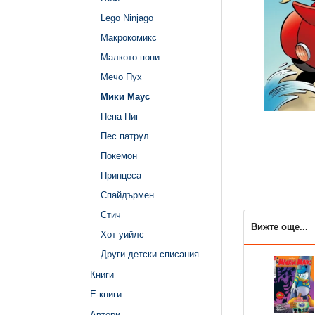
Lego Ninjago
Макрокомикс
Малкото пони
Мечо Пух
Мики Маус
Пепа Пиг
Пес патрул
Покемон
Принцеса
Спайдърмен
Стич
Вижте още...
Хот уийлс
Други детски списания
Книги
Е-книги
Автори