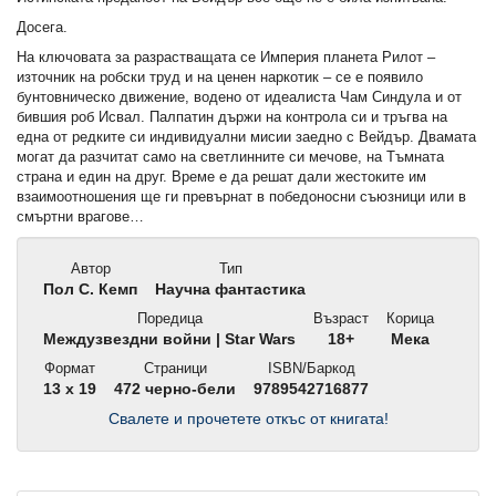
Досега.
На ключовата за разрастващата се Империя планета Рилот –
източник на робски труд и на ценен наркотик – се е появило
бунтовническо движение, водено от идеалиста Чам Синдула и от
бившия роб Исвал. Палпатин държи на контрола си и тръгва на
една от редките си индивидуални мисии заедно с Вейдър. Двамата
могат да разчитат само на светлинните си мечове, на Тъмната
страна и един на друг. Време е да решат дали жестоките им
взаимоотношения ще ги превърнат в победоносни съюзници или в
смъртни врагове…
Автор
Тип
Пол С. Кемп
Научна фантастика
Поредица
Възраст
Корица
Междузвездни войни | Star Wars
18+
Мека
Формат
Страници
ISBN/Баркод
13 x 19
472 черно-бели
9789542716877
Свалете и прочетете откъс от книгата!