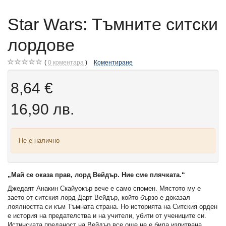
Star Wars: Тъмните ситски
лордове
0
коментара
Коментиране
8,64 €
16,90 лв.
Не е налично
„Май се оказа прав, лорд Вейдър. Ние сме плячката.“
Джедаят Анакин Скайуокър вече е само спомен. Мястото му е
заето от ситския лорд Дарт Вейдър, който бързо е доказал
лоялността си към Тъмната страна. Но историята на Ситския орден
е история на предателства и на учители, убити от учениците си.
Истинската преданост на Вейдър все още не е била изпитвана.