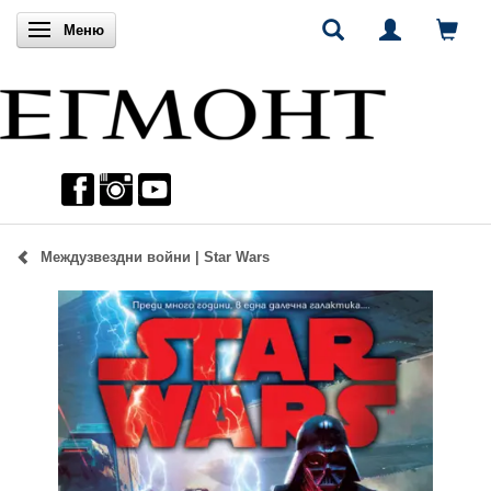
Включи навигацията
Меню
Междузвездни войни | Star Wars