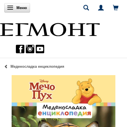
Включи навигацията
Меню
Меденосладка енциклопедия