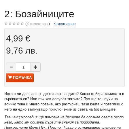
2: Бозайниците
0
коментара
Коментиране
4,99 €
9,76 лв.
ПОРЪЧКА
Искаш ли да знаеш къде живеят пандите? Какво събира камилата в
гърбицата си? Или пък как ловуват тигрите? Пух ще те научи на
всичко това и много повече, ако разгърнеш тази книга и потеглиш с
него на едно вълнуващо приключение из света на бозайниците!
Тази енциклопедия ще помогне на детето да опознае света около
него, като му осигури първите знания за природата.
Прекрасните Мечо Пух, Прасчо, Тигър и останалите членове на