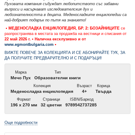
Пуховата компания събуждат любопитството със забавни
въпроси и насърчават изследователския дух и
любознателността в децата. Меденосладките енциклопедии са
най-добрият подарък по пътя на знанието!
•
МЕДЕНОСЛАДКА ЕНЦИКЛОПЕДИЯ, БР. 2: БОЗАЙНИЦИТЕ
се
разпространява в местата за продажба на вестници и списания от
22 май 2026 г. •
Налична ексклузивно и от
www.egmontbulgaria.com
•
ВИЖТЕ ПОВЕЧЕ ЗА КОЛЕКЦИЯТА И СЕ АБОНИРАЙТЕ ТУК, ЗА
ДА ПОЛУЧИТЕ ПРЕДВАРИТЕЛНО И С ПОДАРЪЦИ!
Марка
Тип
Мечо Пух
Образователни книги
Колекция
Възраст
Корица
Меденосладка енциклопедия
4+
Твърда
Формат
Страници
ISBN/Баркод
196 x 270 мм
32 цветни
9789542737285
Още подробности