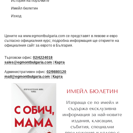
История на поръчките
Имейл бюлетин
Изход
Цените на www.egmontbulgaria.com се представят в левове и евро
съгласно официалния курс; подробна информация ще откриете на
официалния сайт за еврото в България
.
Търговски офис:
02/4224018
sales@egmontbulgaria.com
|
Карта
Административен офис:
02/9880120
mail@egmontbulgaria.com
|
Карта