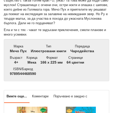
същество с такъв голям крак? О, ужас! Та това може да бъде само
муслон! Страшилище с огнени очи, остри нокти и опашка с шипове,
което дебне из Голямата гора. Мечо Пух и приятелите му решават
да поемат на експедиция за залавяне на невиждания звяр. Но Ру е
твърде малък, за да участва в похода до ужасната Муслонова
бърлога. Дали не го подценяват?
Ела и ти с тях - чакат те задъхани приключения, смели планове и
много усмивки.
Марка
Тип
Поредица
Мечо Пух
Илюстровани книги
Чародейства
Възраст
Корица
Формат
Страници
4+
Мека
166 x 225 мм
64 цветни
ISBN/Баркод
9789544468590
Вижте още...
Коментари
Поръчвано е заедно с