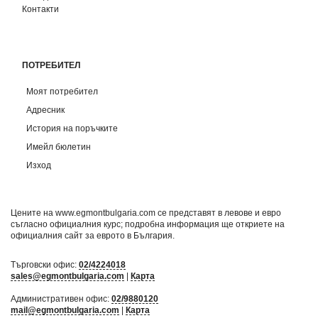
Контакти
ПОТРЕБИТЕЛ
Моят потребител
Адресник
История на поръчките
Имейл бюлетин
Изход
Цените на www.egmontbulgaria.com се представят в левове и евро
съгласно официалния курс; подробна информация ще откриете на
официалния сайт за еврото в България
.
Търговски офис:
02/4224018
sales@egmontbulgaria.com
|
Карта
Административен офис:
02/9880120
mail@egmontbulgaria.com
|
Карта