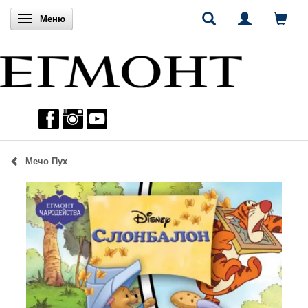
Включи навигацията
Меню
Мечо Пух