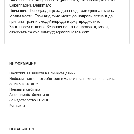
Copenhagen, Denkmark
Внимание. Неподходящо за деца под тригодишна възраст.
Малки части. Този вид гума може да направи петна и да
причини трайни следи/повреди върху предметите.
За въпроси относно безопасността на продукта, моля,
свържете се със safety@egmonbulgaria.com
ИНФОРМАЦИЯ
Политика за защита на личните данни
Информация за потребителя и условия за ползване на сайта
За библиотеките
Новини и събития
Архив имейл бюлетини
За издателство ЕГМОНТ
Контакти
ПОТРЕБИТЕЛ