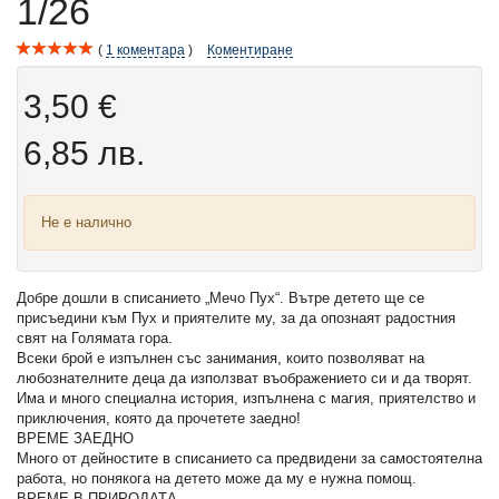
1/26
1
коментара
Коментиране
3,50 €
6,85 лв.
Не е налично
Добре дошли в списанието „Мечо Пух“. Вътре детето ще се
присъедини към Пух и приятелите му, за да опознаят радостния
свят на Голямата гора.
Всеки брой е изпълнен със занимания, които позволяват на
любознателните деца да използват въображението си и да творят.
Има и много специална история, изпълнена с магия, приятелство и
приключения, която да прочетете заедно!
ВРЕМЕ ЗАЕДНО
Много от дейностите в списанието са предвидени за самостоятелна
работа, но понякога на детето може да му е нужна помощ.
ВРЕМЕ В ПРИРОДАТА