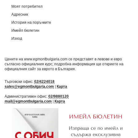
Моят потребител
Адресник
История на поръчките
Имейл бюлетин
Изход
Цените на www.egmontbulgaria.com се представят в левове и евро
съгласно официалния курс; подробна информация ще откриете на
официалния сайт за еврото в България
.
Търговски офис:
02/4224018
sales@egmontbulgaria.com
|
Карта
Административен офис:
02/9880120
mail@egmontbulgaria.com
|
Карта