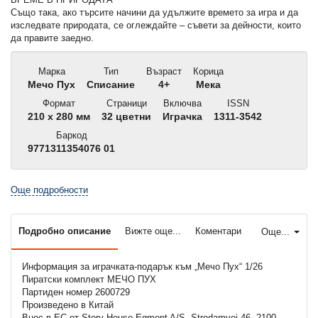
Също така, ако търсите начини да удължите времето за игра и да
изследвате природата, се оглеждайте – съвети за дейности, които
да правите заедно.
Марка
Тип
Възраст
Корица
Мечо Пух
Списание
4+
Мека
Формат
Страници
Включва
ISSN
210 x 280 мм
32 цветни
Играчка
1311-3542
Баркод
9771311354076 01
Още подробности
Подробно описание
Вижте още...
Коментари
Още...
Информация за играчката-подарък към „Мечо Пух“ 1/26
Пиратски комплект МЕЧО ПУХ
Партиден номер 2600729
Произведено в Китай
Внос в ЕС от Story House Egmont A/S, Strodamvej 46, 2100