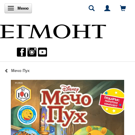
Включи навигацията
Меню
Мечо Пух