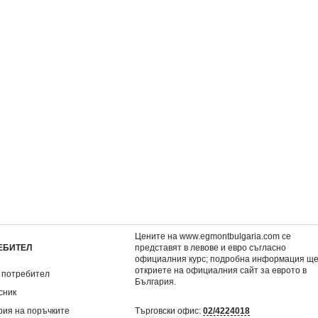
и лепенки
Истории с четка и боички: Мечо
Списание МЕЧО ПУХ,
Пух, кн. 2
7,50 €
3,50 €
.
14,67 лв.
6,85 лв.
Цените на www.egmontbulgaria.com се
ЕБИТЕЛ
представят в левове и евро съгласно
официалния курс; подробна информация щ
откриете на
официалния сайт за еврото в
 потребител
България
.
сник
рия на поръчките
Търговски офис:
02/4224018