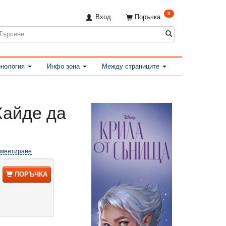
0
Вход
Поръчка
нология
Инфо зона
Между страниците
Хайде да
оментиране
ПОРЪЧКА