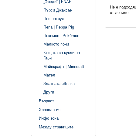
„Фреди“ | FNAF
Не е подходящ
Пърси Джаксън
от лепило.
Пес патрул
Пепа | Peppa Pig
Покемон | Pokémon
Малкото пони
Къщата за кукли на
Габи
Майнкрафт | Minecraft
Мател
Златната ябълка
Други
Възраст
Хронология
Инфо зона
Между страниците