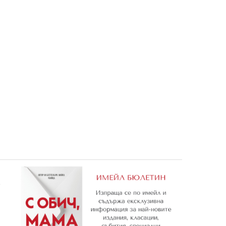
 1/26
12: Растенията
11: Тайните на подземния 
4,99 €
4,99 €
9,76 лв.
9,76 лв.
е