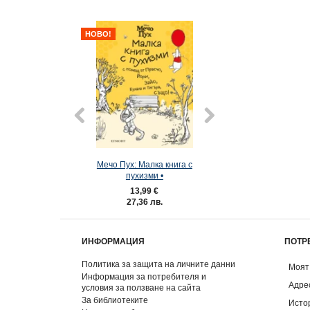
НОВО!
Мечо Пух: Малка книга с
Мечо Пух: Пухкав
пухизми •
13,99 €
7,50 €
27,36 лв.
14,67 лв
ИНФОРМАЦИЯ
ПОТР
Политика за защита на личните данни
Моят
Информация за потребителя и
Адре
условия за ползване на сайта
За библиотеките
Исто