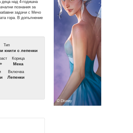
а деца над 4-годишна
начални познания за
забавни задачи с Мечо
ата гора. В допълнение
Тип
и книги с лепенки
раст
Корица
+
Мека
и
Включва
ни
Лепенки