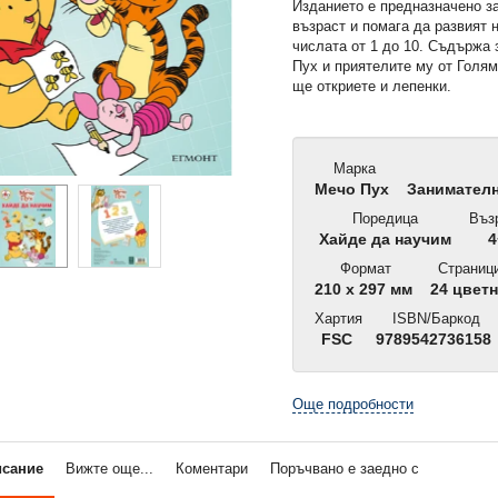
Изданието е предназначено з
възраст и помага да развият 
числата от 1 до 10. Съдържа 
Пух и приятелите му от Голям
ще откриете и лепенки.
Марка
Мечо Пух
Занимателн
Поредица
Въз
Хайде да научим
4
Формат
Страниц
210 x 297 мм
24 цвет
Хартия
ISBN/Баркод
FSC
9789542736158
Още подробности
исание
Вижте още...
Коментари
Поръчвано е заедно с