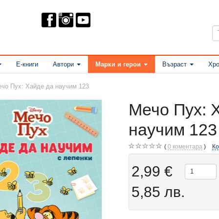
Е-книги
Автори
Марки и герои
Възраст
Хро
чо Пух: Хайде да научим 123
Мечо Пух: 
научим 123
0
коментара
К
2,99 €
5,85 лв.