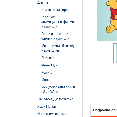
Дисни
Класически герои
Герои от
анимационни филми
и сериали
Герои от игрални
филми и сериали
Мики, Мини, Доналд
и компания
Принцеса
Мечо Пух
Колите
Марвел
Междузвездни войни
| Star Wars
Нешънъл Джиографик
Хари Потър
Подробно оп
Нощна смяна във