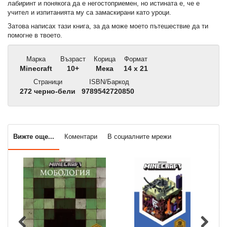
лабиринт и понякога да е негостоприемен, но истината е, че е
учител и изпитанията му са замаскирани като уроци.
Затова написах тази книга, за да може моето пътешествие да ти
помогне в твоето.
Марка
Възраст
Корица
Формат
Minecraft
10+
Мека
14 x 21
Страници
ISBN/Баркод
272 черно-бели
9789542720850
Вижте още...
Коментари
В социалните мрежи