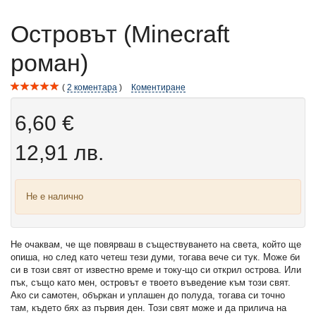
Островът (Minecraft
роман)
2
коментара
Коментиране
6,60 €
12,91 лв.
Не е налично
Не очаквам, че ще повярваш в съществуването на света, който ще
опиша, но след като четеш тези думи, тогава вече си тук. Може би
си в този свят от известно време и току-що си открил острова. Или
пък, също като мен, островът е твоето въведение към този свят.
Ако си самотен, объркан и уплашен до полуда, тогава си точно
там, където бях аз първия ден. Този свят може и да прилича на