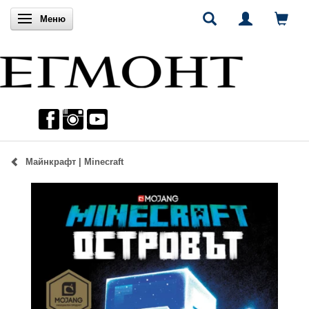
Включи навигацията
Меню
Майнкрафт | Minecraft