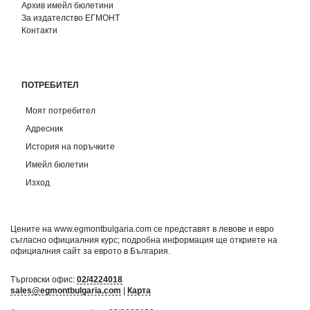
Архив имейл бюлетини
За издателство ЕГМОНТ
Контакти
ПОТРЕБИТЕЛ
Моят потребител
Адресник
История на поръчките
Имейл бюлетин
Изход
Цените на www.egmontbulgaria.com се представят в левове и евро
съгласно официалния курс; подробна информация ще откриете на
официалния сайт за еврото в България
.
Търговски офис:
02/4224018
sales@egmontbulgaria.com
|
Карта