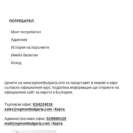
ПОТРЕБИТЕЛ
Моят потребител
Адресник
История на поръчките
Имейл бюлетин
Изход
Цените на www.egmontbulgaria.com се представят в левове и евро
съгласно официалния курс; подробна информация ще откриете на
официалния сайт за еврото в България
.
Търговски офис:
02/4224018
sales@egmontbulgaria.com
|
Карта
Административен офис:
02/9880120
mail@egmontbulgaria.com
|
Карта