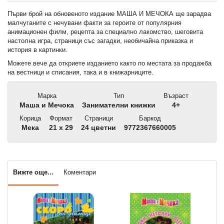
Първи брой на обновеното издание МАША И МЕЧОКА ще зарадва
малчуганите с нечувани факти за героите от популярния
анимационен филм, рецепта за специално лакомство, шеговита
настолна игра, страници със загадки, необичайна приказка и
история в картинки.
Можете вече да откриете изданието както по местата за продажба
на вестници и списания, така и в книжарниците.
Марка
Тип
Възраст
Маша и Мечока
Занимателни книжки
4+
Корица
Формат
Страници
Баркод
Мека
21 x 29
24 цветни
9772367660005
Вижте още...
Коментари