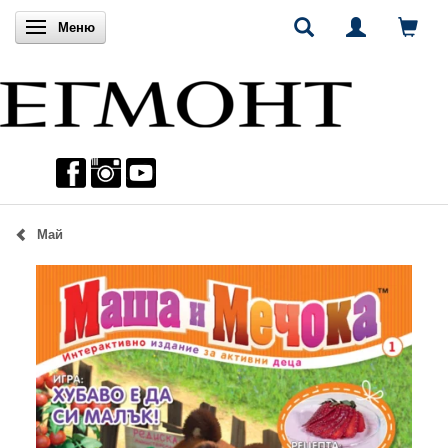
Включи навигацията
Меню
Май