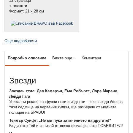
32 страници
+ плакати
Формат: 21 х 28 см
Още подробности
Подробно описание
Вижте още...
Коментари
Звезди
Звезден стил: Дав Камерън, Ема Робъртс, Лора Марано,
Лейди Гага
Уникални рокли, конфузни пози и издънки – коя звезда блесна
тази седмица на червения килим, ще разбереш от модната
полиция на БРАВО!
Тейлър Суифт: „Не ми пука за мнението на другите!“
Бъди като Тей и излизай от всяка ситуация като ПОБЕДИТЕЛ!