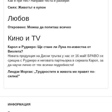
Как е при теб? Направи теста и разбери!
Смях: Животът е купон
Любов
Откровено: Можеш да попиташ всичко
Кино и TV
Карол и Руджеро: Ще стане ли Луна по-известна от
Виолета?
Новата продукция на Дисни тръгва у нас от 16 май! БРАВО се
срещна с Руджеро и неговата партньорка в сериала Карол, за
да научи лично от тях всички подробности!
Линдзи Морган: „Трудностите в живота ме правят по-
силна!“
ИНФОРМАЦИЯ