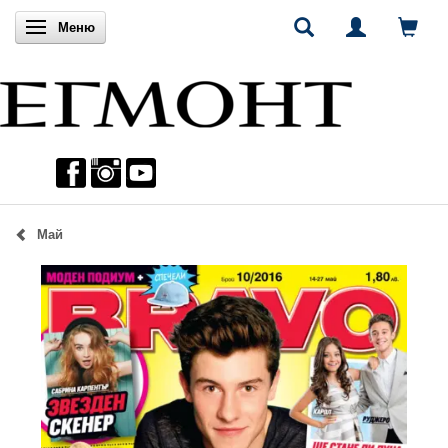
Включи навигацията
Меню
Май