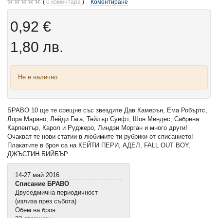
0
коментара
Коментиране
0,92 €
1,80 лв.
Не е налично
БРАВО 10 ще те срещне със звездите Дав Камерън, Ема Робъртс,
Лора Марано, Лейди Гага, Тейлър Суифт, Шон Мендес, Сабрина
Карпентър, Карол и Руджеро, Линдзи Морган и много други!
Очакват те нови статии в любимите ти рубрики от списанието!
Плакатите в броя са на КЕЙТИ ПЕРИ, АДЕЛ, FALL OUT BOY,
ДЖЪСТИН БИЙБЪР.
14-27 май 2016
Списание БРАВО
Двуседмична периодичност
(излиза през събота)
Обем на броя: