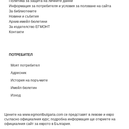
Политика за защита на личните данни
Информация за потребителя и условия за ползване на сайта
За библиотеките
Новини и събития
Архив имейл бюлетини
За издателство ЕГМОНТ
Контакти
ПОТРЕБИТЕЛ
Моят потребител
Адресник
История на поръчките
Имейл бюлетин
Изход
Цените на www.egmontbulgaria.com се представят в левове и евро
съгласно официалния курс; подробна информация ще откриете на
официалния сайт за еврото в България
.