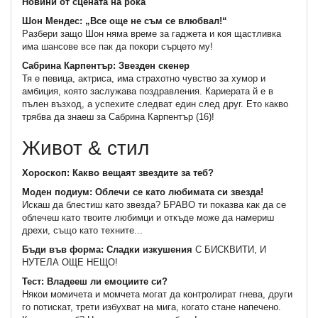
Новини от сцената на рока
Шон Мендес: „Все още не съм се влюбвал!“
Разбери защо Шон няма време за гаджета и коя щастливка
има шансове все пак да покори сърцето му!
Сабрина Карпентър: Звезден скенер
Тя е певица, актриса, има страхотно чувство за хумор и
амбиция, която заслужава поздравления. Кариерата й е в
пълен възход, а успехите следват един след друг. Ето какво
трябва да знаеш за Сабрина Карпентър (16)!
Живот & стил
Хороскоп: Какво вещаят звездите за теб?
Моден подиум: Облечи се като любимата си звезда!
Искаш да блестиш като звезда? БРАВО ти показва как да се
облечеш като твоите любимци и откъде може да намериш
дрехи, също като техните...
Бъди във форма: Сладки изкушения
С БИСКВИТИ, И
НУТЕЛА ОЩЕ НЕЩО!
Тест: Владееш ли емоциите си?
Някои момичета и момчета могат да контролират гнева, други
го потискат, трети избухват на мига, когато стане напечено.