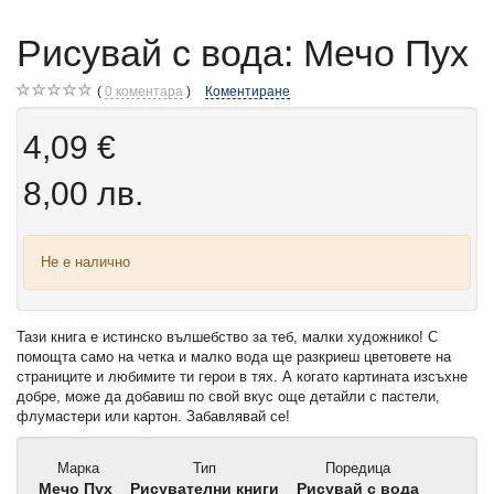
Рисувай с вода: Мечо Пух
0
коментара
Коментиране
4,09 €
8,00 лв.
Не е налично
Тази книга е истинско вълшебство за теб, малки художнико! С
помощта само на четка и малко вода ще разкриеш цветовете на
страниците и любимите ти герои в тях. А когато картината изсъхне
добре, може да добавиш по свой вкус още детайли с пастели,
флумастери или картон. Забавлявай се!
Марка
Тип
Поредица
Мечо Пух
Рисувателни книги
Рисувай с вода