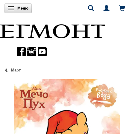
Включи навигацията
Меню
Март