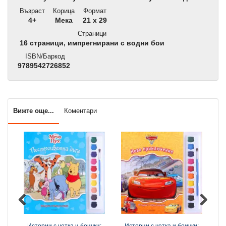
Възраст
Корица
Формат
4+
Мека
21 x 29
Страници
16 страници, импрегнирани с водни бои
ISBN/Баркод
9789542726852
Вижте още...
Коментари
Истории с четка и боички:
Истории с четка и боички:
И