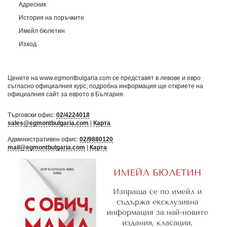
Адресник
История на поръчките
Имейл бюлетин
Изход
Цените на www.egmontbulgaria.com се представят в левове и евро
съгласно официалния курс; подробна информация ще откриете на
официалния сайт за еврото в България
.
Търговски офис:
02/4224018
sales@egmontbulgaria.com
|
Карта
Административен офис:
02/9880120
mail@egmontbulgaria.com
|
Карта