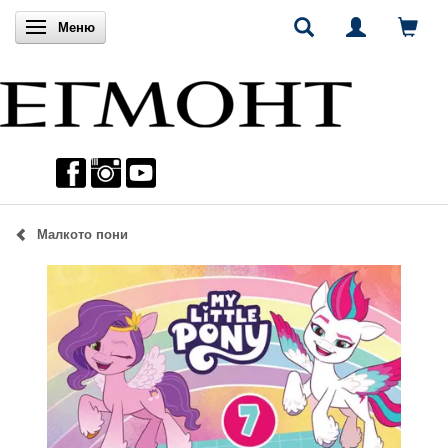
Включи навигацията
Меню
Малкото пони