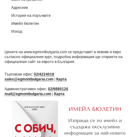
Адресник
История на поръчките
Имейл бюлетин
Изход
Цените на www.egmontbulgaria.com се представят в левове и евро
съгласно официалния курс; подробна информация ще откриете на
официалния сайт за еврото в България
.
Търговски офис:
02/4224018
sales@egmontbulgaria.com
|
Карта
Административен офис:
02/9880120
mail@egmontbulgaria.com
|
Карта