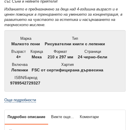
със Съни и нейните приятели!
Изданието е предназначено за деца над 4-годишна възраст и е
ценен помощник в тренирането на умението за концентрация, в
развитието на чувството за естетика и насърчаването на
творческото мислене.
Марка
Тип
Малкото пони
Рисувателни книги с лепенки
Възраст
Корица
Формат
Страници
4+
Мека
210 x 297 мм
24 черно-бели
Включва
Хартия
Лепенки
FSC от сертифицирана дървесина
ISBN/Баркод
9789542729327
Още подробности
Подробно описание
Вижте още...
Коментари