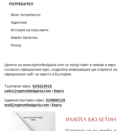
ПОТРЕБИТЕЛ
Моят потребител
Адресник
История на поръчките
Имейл бюлетин
Изход
Цените на www.egmontbulgaria.com се представят в левове и евро
съгласно официалния курс; подробна информация ще откриете на
официалния сайт за еврото в България
.
Търговски офис:
02/4224018
sales@egmontbulgaria.com
|
Карта
Административен офис:
02/9880120
mail@egmontbulgaria.com
|
Карта