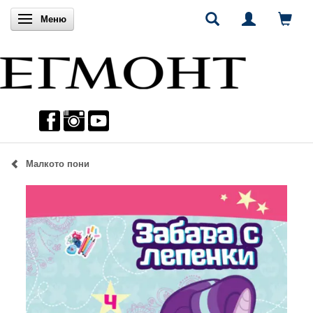
Включи навигацията
Меню
Малкото пони