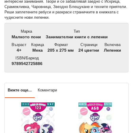
интересни занимания. Твори и се забавлявай заедно с Искрица,
Срамежливка, Чаровница, Звездно Блещукане и техните приятели.
Реши заплетените ребуси и разкраси страничките в книжката с
чудесните нови лепенки.
Марка
Тип
Малкото пони
Занимателни книги с лепенки
Възраст
Корица
Формат
Страници
Включва
4+
Мека
205 x 275 мм
24 цветни
Лепенки
ISBN/Баркод
9789542725886
Вижте още...
Коментари