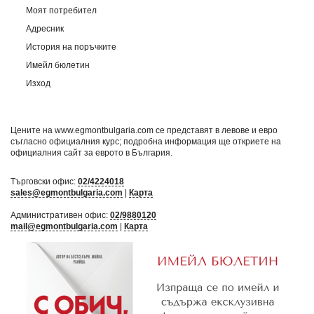
Моят потребител
Адресник
История на поръчките
Имейл бюлетин
Изход
Цените на www.egmontbulgaria.com се представят в левове и евро
съгласно официалния курс; подробна информация ще откриете на
официалния сайт за еврото в България
.
Търговски офис:
02/4224018
sales@egmontbulgaria.com
|
Карта
Административен офис:
02/9880120
mail@egmontbulgaria.com
|
Карта