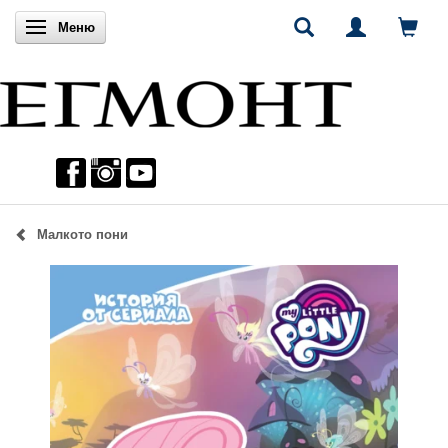
Включи навигацията
Меню
Малкото пони