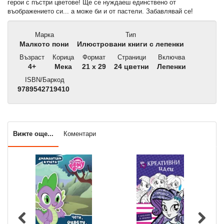
герои с пъстри цветове! Ще се нуждаеш единствено от
въображението си... а може би и от пастели. Забавлявай се!
Марка
Тип
Малкото пони
Илюстровани книги с лепенки
Възраст
Корица
Формат
Страници
Включва
4+
Мека
21 x 29
24 цветни
Лепенки
ISBN/Баркод
9789542719410
Вижте още...
Коментари