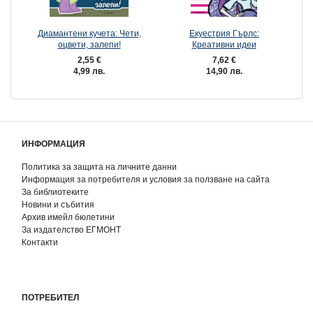
Диамантени кучета: Чети,
Екуестрия Гърлс:
П
оцвети, залепи!
Креативни идеи
2,55 €
7,62 €
4,99 лв.
14,90 лв.
ИНФОРМАЦИЯ
Политика за защита на личните данни
Информация за потребителя и условия за ползване на сайта
За библиотеките
Новини и събития
Архив имейл бюлетини
За издателство ЕГМОНТ
Контакти
ПОТРЕБИТЕЛ