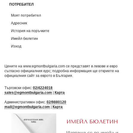
ПОТРЕБИТЕЛ
Моят потребител
Адресник
История на поръчките
Имейл бюлетин
Изход
Цените на www.egmontbulgaria.com се представят в левове и евро
съгласно официалния курс; подробна информация ще откриете на
официалния сайт за еврото в България
.
Търговски офис:
02/4224018
sales@egmontbulgaria.com
|
Карта
Административен офис:
02/9880120
mail@egmontbulgaria.com
|
Карта