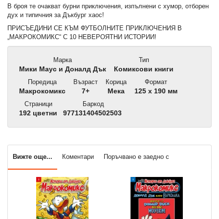
В броя те очакват бурни приключения, изпълнени с хумор, отборен
дух и типичния за Дъкбург хаос!
ПРИСЪЕДИНИ СЕ КЪМ ФУТБОЛНИТЕ ПРИКЛЮЧЕНИЯ В
„МАКРОКОМИКС“ С 10 НЕВЕРОЯТНИ ИСТОРИИ!
Марка
Тип
Мики Маус и Доналд Дък
Комиксови книги
Поредица
Възраст
Корица
Формат
Макрокомикс
7+
Мека
125 x 190 мм
Страници
Баркод
192 цветни
977131404502503
Вижте още...
Коментари
Поръчвано е заедно с