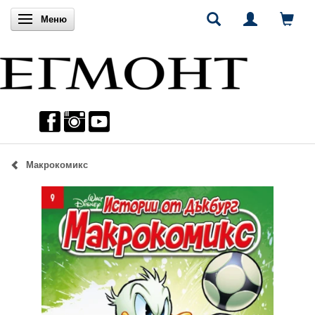
Включи навигацията
Меню
Макрокомикс