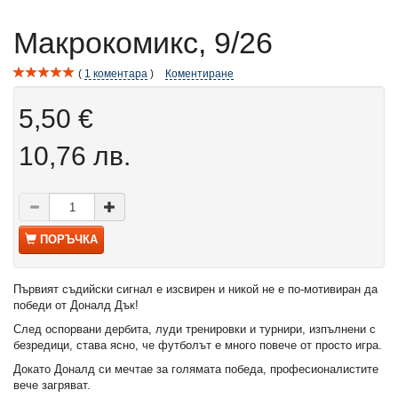
Макрокомикс, 9/26
1
коментара
Коментиране
5,50 €
10,76 лв.
ПОРЪЧКА
Първият съдийски сигнал е изсвирен и никой не е по-мотивиран да
победи от Доналд Дък!
След оспорвани дербита, луди тренировки и турнири, изпълнени с
безредици, става ясно, че футболът е много повече от просто игра.
Докато Доналд си мечтае за голямата победа, професионалистите
вече загряват.