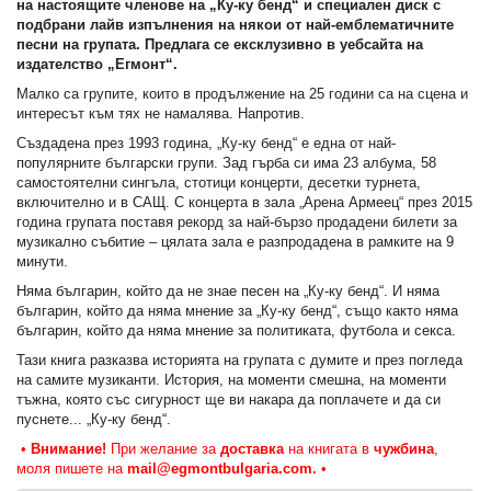
на настоящите членове на „Ку-ку бенд“ и специален диск с
подбрани лайв изпълнения на някои от най-емблематичните
песни на групата. Предлага се ексклузивно в уебсайта на
издателство „Егмонт“.
Малко са групите, които в продължение на 25 години са на сцена и
интересът към тях не намалява. Напротив.
Създадена през 1993 година, „Ку-ку бенд“ е една от най-
популярните български групи. Зад гърба си има 23 албума, 58
самостоятелни сингъла, стотици концерти, десетки турнета,
включително и в САЩ. С концерта в зала „Арена Армеец“ през 2015
година групата поставя рекорд за най-бързо продадени билети за
музикално събитие – цялата зала е разпродадена в рамките на 9
минути.
Няма българин, който да не знае песен на „Ку-ку бенд“. И няма
българин, който да няма мнение за „Ку-ку бенд“, също както няма
българин, който да няма мнение за политиката, футбола и секса.
Тази книга разказва историята на групата с думите и през погледа
на самите музиканти. История, на моменти смешна, на моменти
тъжна, която със сигурност ще ви накара да поплачете и да си
пуснете... „Ку-ку бенд“.
•
Внимание!
При желание за
доставка
на книгата в
чужбина
,
моля пишете на
mail@egmontbulgaria.com.
•