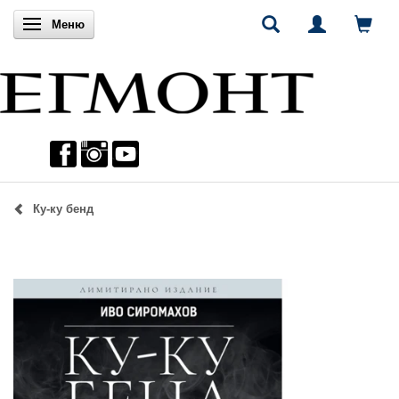
Включи навигацията
Меню
Ку-ку бенд