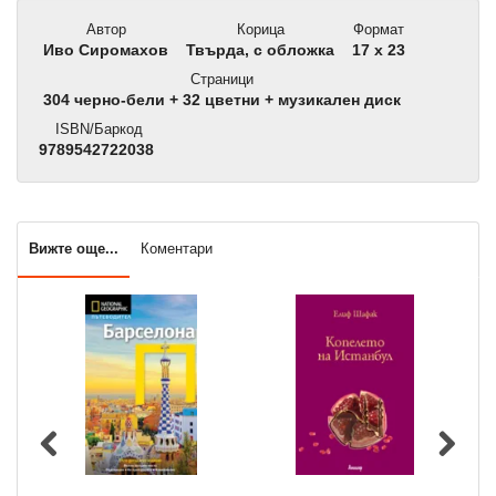
Автор
Корица
Формат
Иво Сиромахов
Твърда, с обложка
17 x 23
Страници
304 черно-бели + 32 цветни + музикален диск
ISBN/Баркод
9789542722038
Вижте още...
Коментари