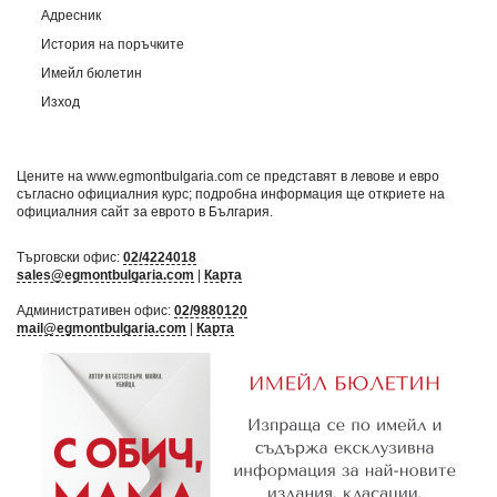
Адресник
История на поръчките
Имейл бюлетин
Изход
Цените на www.egmontbulgaria.com се представят в левове и евро
съгласно официалния курс; подробна информация ще откриете на
официалния сайт за еврото в България
.
Търговски офис:
02/4224018
sales@egmontbulgaria.com
|
Карта
Административен офис:
02/9880120
mail@egmontbulgaria.com
|
Карта