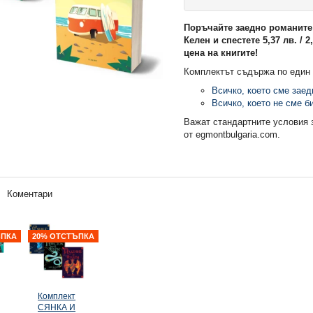
Поръчайте заедно романите
Келен и спестете 5,37 лв. / 2
цена на книгите!
Комплектът съдържа по един 
Всичко, което сме заед
Всичко, което не сме б
Важат стандартните условия 
от egmontbulgaria.com.
Коментари
ЪПКА
20% ОТСТЪПКА
20% ОТСТЪПКА
20% ОТСТЪПКА
Комплект
НОВО!
НОВО!
СЯНКА И