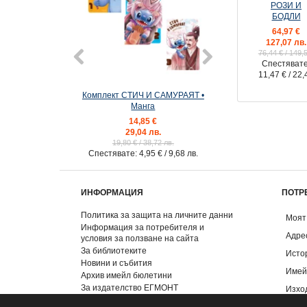
РОЗИ И
БОДЛИ
64,97 €
127,07 лв.
76,44 €
/ 149,
Спестявате
11,47 €
/ 22,
Комплект СТИЧ И САМУРАЯТ •
Комплект ЖИВАК 
Манга
Ексклузивни и
14,85 €
32,64 €
29,04 лв.
63,84 лв
19,80 €
/ 38,72 лв.
40,80 €
/ 79,8
Спестявате:
4,95 €
/ 9,68 лв.
Спестявате:
8,16 
ИНФОРМАЦИЯ
ПОТР
Политика за защита на личните данни
Моят
Информация за потребителя и
Адре
условия за ползване на сайта
За библиотеките
Исто
Новини и събития
Имей
Архив имейл бюлетини
За издателство ЕГМОНТ
Изхо
Контакти