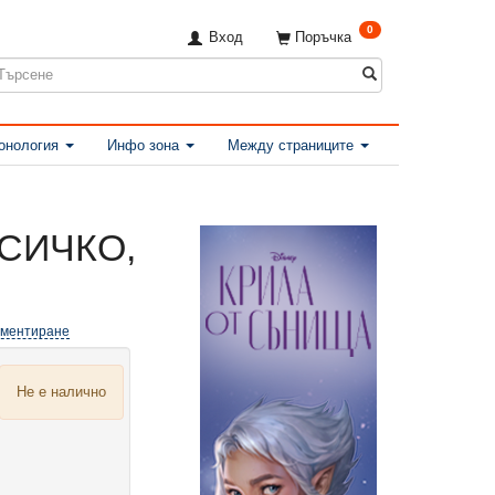
0
Вход
Поръчка
онология
Инфо зона
Между страниците
ВСИЧКО,
оментиране
Не е налично