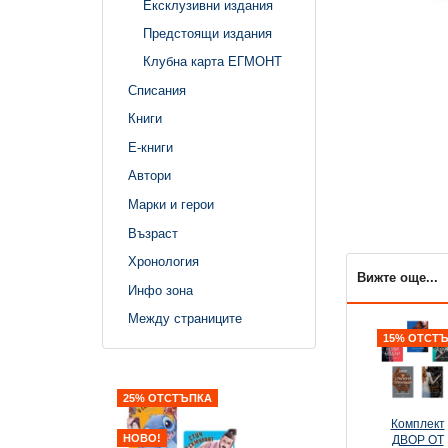
Ексклузивни издания
Предстоящи издания
Клубна карта ЕГМОНТ
Списания
Книги
Е-книги
Автори
Марки и герои
Възраст
Хронология
Вижте още...
Инфо зона
Между страниците
15% ОТСТ
25% ОТСТЪПКА
20% ОТСТЪПКА
Комплект
НОВО!
НОВО!
ДВОР ОТ