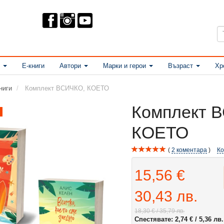
Е-книги
Автори
Марки и герои
Възраст
Хр
ниги
Комплект ВСИЧКО, КОЕТО
Комплект 
КОЕТО
2
коментара
К
15,56 €
30,43 лв.
18,30 €
/ 35,79 лв.
Спестявате:
2,74 €
/ 5,36 лв.