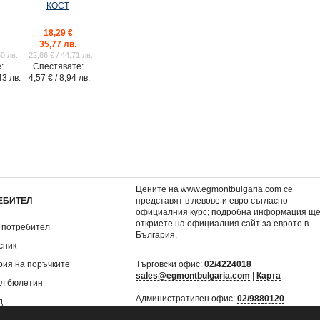
КОСТ
18,29 €
35,77 лв.
50 лв.
22,86 €
/ 44,71 лв.
:
Спестявате:
43 лв.
4,57 €
/ 8,94 лв.
• СЯРА •
Комплект АКО ЛЮБОВТА
Комплект ПОРОЧНИ И
здания
БЕШЕ…
29,15 €
32,56 €
.
57,01 лв.
63,68 лв.
0 лв.
36,44 €
/ 71,27 лв.
40,70 €
/ 79,60 лв.
€
/ 15,96 лв.
Спестявате:
7,29 €
/ 14,26 лв.
Спестявате:
8,14 €
/ 1
Цените на www.egmontbulgaria.com се
ЕБИТЕЛ
представят в левове и евро съгласно
официалния курс; подробна информация щ
откриете на
официалния сайт за еврото в
 потребител
България
.
сник
рия на поръчките
Търговски офис:
02/4224018
sales@egmontbulgaria.com
|
Карта
л бюлетин
Административен офис:
02/9880120
д
mail@egmontbulgaria.com
|
Карта