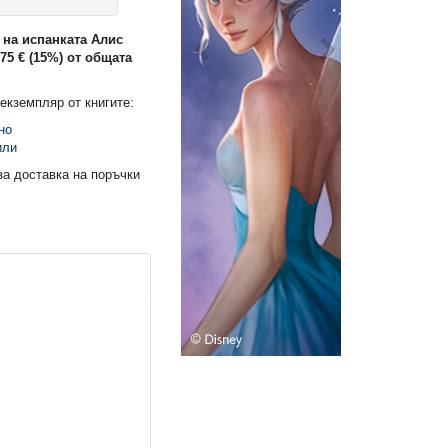
 на испанката Алис
,75 € (15%) от общата
екземпляр от книгите:
но
или
за доставка на поръчки
НОВО!
20% ОТСТЪПКА