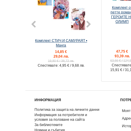
Комплект о
петте рома
ГЕРОИТЕ Н
ОЛИМП
Комплект СТИЧ И САМУРАЯТ •
Комплект ЖИВАК 
Манга
Ексклузивни и
47,75 €
14,85 €
32,64 €
93,39 лв.
29,04 лв.
63,84 лв
63,66 €
/ 124,
19,80 €
/ 38,72 лв.
40,80 €
/ 79,8
Спестявате
Спестявате:
4,95 €
/ 9,68 лв.
Спестявате:
8,16 
15,91 €
/ 31,
ИНФОРМАЦИЯ
ПОТР
Политика за защита на личните данни
Моят
Информация за потребителя и
Адре
условия за ползване на сайта
За библиотеките
Исто
Новини и събития