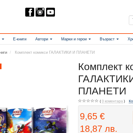
Е-книги
Автори
Марки и герои
Възраст
Хр
ниги
Комплект комикси ГАЛАКТИКИ И ПЛАНЕТИ
Комплект к
ГАЛАКТИК
ПЛАНЕТИ
0
коментара
К
9,65 €
18,87 лв.