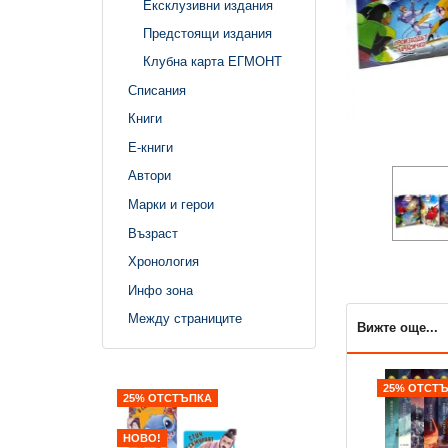
Ексклузивни издания
Предстоящи издания
Клубна карта ЕГМОНТ
Списания
Книги
Е-книги
Автори
Марки и герои
Възраст
Хронология
Инфо зона
Между страниците
Вижте още...
25% ОТСТ
25% ОТСТЪПКА
20% ОТСТЪПКА
НОВО!
НОВО!