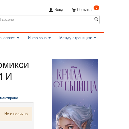
0
Вход
Поръчка
онология
Инфо зона
Между страниците
омикси
И И
оментиране
Не е налично