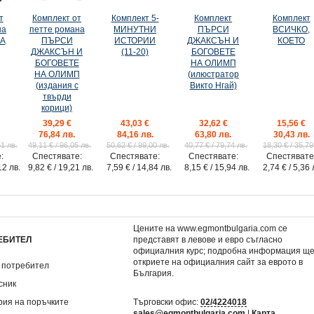
т
Комплект от
Комплект 5-
Комплект
Комплект
на
петте романа
МИНУТНИ
ПЪРСИ
ВСИЧКО,
А
ПЪРСИ
ИСТОРИИ
ДЖАКСЪН И
КОЕТО
ДЖАКСЪН И
(11-20)
БОГОВЕТЕ
БОГОВЕТЕ
НА ОЛИМП
НА ОЛИМП
(илюстратор
(издания с
Викто Нгай)
твърди
• СЯРА •
Комплект АКО ЛЮБОВТА
Комплект ПОРОЧНИ И
корици)
здания
БЕШЕ…
39,29 €
43,03 €
32,62 €
15,56 €
29,15 €
32,56 €
76,84 лв.
84,16 лв.
63,80 лв.
30,43 лв.
.
57,01 лв.
63,68 лв.
51 лв.
49,11 €
/ 96,05 лв.
50,62 €
/ 99,00 лв.
40,77 €
/ 79,74 лв.
18,30 €
/ 35,79
0 лв.
36,44 €
/ 71,27 лв.
40,70 €
/ 79,60 лв.
:
Спестявате:
Спестявате:
Спестявате:
Спестявате
€
/ 15,96 лв.
Спестявате:
7,29 €
/ 14,26 лв.
Спестявате:
8,14 €
/ 1
12 лв.
9,82 €
/ 19,21 лв.
7,59 €
/ 14,84 лв.
8,15 €
/ 15,94 лв.
2,74 €
/ 5,36 
Цените на www.egmontbulgaria.com се
ЕБИТЕЛ
представят в левове и евро съгласно
официалния курс; подробна информация щ
откриете на
официалния сайт за еврото в
 потребител
България
.
сник
рия на поръчките
Търговски офис:
02/4224018
sales@egmontbulgaria.com
|
Карта