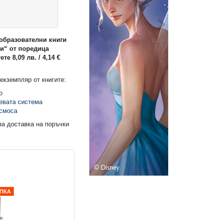
 образователни книги
ти“ от поредица
те 8,09 лв. / 4,14 €
екземпляр от книгите:
о
евата система
осмоса
за доставка на поръчки
ПКА
НОВО!
20% ОТСТЪПКА