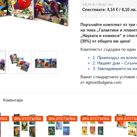
13,79 €
/ 26,97 лв.
Спестявате:
4,14 €
/ 8,10 лв.
Поръчайте комплект от три
на тема „Галактики и плане
„Науката в комикси“ и спесте
(30%) от общата им цена!
Комплектът съдържа по един 
1: Произходът на всичк
2: Нашият дом – Слънч
3: Завладяването на к
Важат стандартните условия 
от egmontbulgaria.com.
Коментари
ЪПКА
20% ОТСТЪПКА
15% ОТСТЪПКА
20% ОТСТЪПКА
15% ОТСТЪ
20% ОТСТЪПКА
20% ОТСТЪПКА
НОВО!
НОВО!