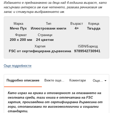
Изданието е предназначено за деца над 4-годишна възраст, като
насърчава интереса им към четенето, развива речниковия им
запас и стимулира въображението им.
Марка
Тип
Възраст
Корица
Мечо Пух
Илюстровани книги
4+
Твърда
Формат
Страници
200 x 200 мм
24 цветни
Хартия
ISBN/Баркод
FSC от сертифицирана дървесина
9789542730941
Още подробности
Подробно описание
Вижте още...
Коментари
Още...
Като израз на грижа и отговорност за опазването на
околната среда, тази книга е отпечатана на FSC
хартия, произведена от сертифицирана дървесина от
гори, стопанисвани по високоекологични и социални
стандарти.