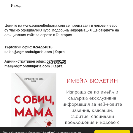
Изход
Цените на www.egmontbulgaria.com се представят в левове и евро
съгласно официалния курс; подробна информация ще откриете на
официалния сайт за еврото в България
.
Търговски офис:
02/4224018
sales@egmontbulgaria.com
|
Карта
Административен офис:
02/9880120
mail@egmontbulgaria.com
|
Карта
Този сайт използва „бисквитки“ (cookies) за предоставяне на