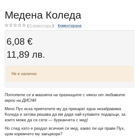
Медена Коледа
0
коментара
Коментиране
6,08 €
11,89 лв.
Не е налично
Потопете се в магията на празниците с някои от любимите
герои на ДИСНИ.
Мечо Пух иска приятелите му да прекарат една незабравима
Коледа и затова решава да им даде най-хубавите подаръци, за
които може да се сети — бурканчета с мед!
Но след като е раздал всичкия си мед, какво ли ще прави Пух,
щом коремчето му закъркори?