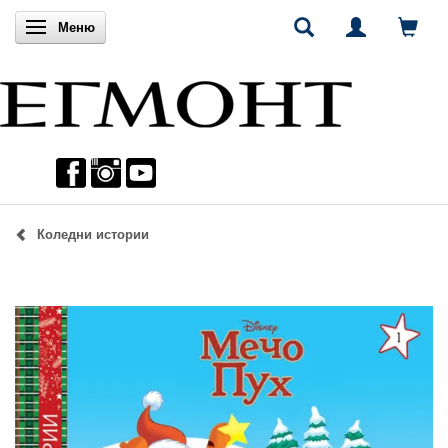
Включи навигацията
Меню
Коледни истории