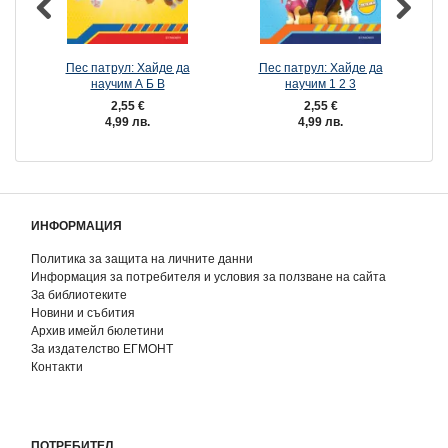
Пес патрул: Хайде да
Пес патрул: Хайде да
П
научим А Б В
научим 1 2 3
2,55 €
2,55 €
4,99 лв.
4,99 лв.
ИНФОРМАЦИЯ
Политика за защита на личните данни
Информация за потребителя и условия за ползване на сайта
За библиотеките
Новини и събития
Архив имейл бюлетини
За издателство ЕГМОНТ
Контакти
ПОТРЕБИТЕЛ