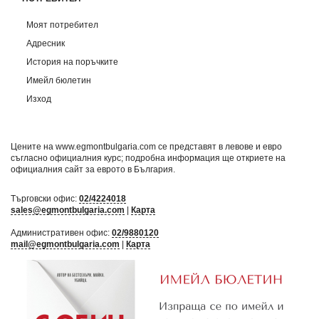
Моят потребител
Адресник
История на поръчките
Имейл бюлетин
Изход
Цените на www.egmontbulgaria.com се представят в левове и евро
съгласно официалния курс; подробна информация ще откриете на
официалния сайт за еврото в България
.
Търговски офис:
02/4224018
sales@egmontbulgaria.com
|
Карта
Административен офис:
02/9880120
mail@egmontbulgaria.com
|
Карта