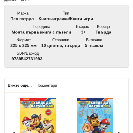
Марка
Тип
Пес патрул
Книги-играчки/Книги игри
Поредица
Възраст
Корица
Моята първа книга с пъзели
3+
Твърда
Формат
Страници
Включва
225 x 225 мм
10 цветни, твърди
5 пъзела
ISBN/Баркод
9789542731993
Вижте още...
Коментари