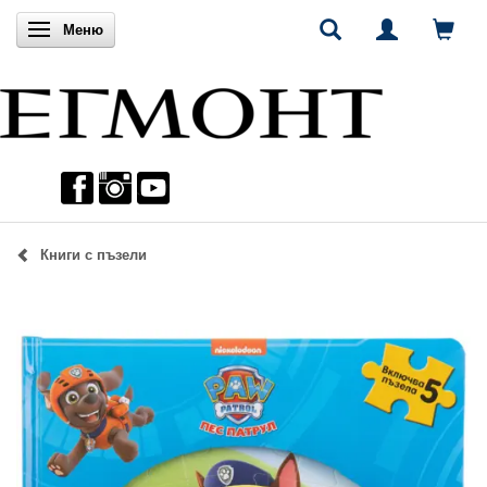
Включи навигацията
Меню
Книги с пъзели