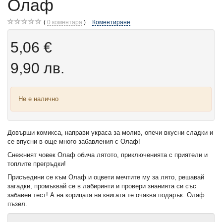
Олаф
0
коментара
Коментиране
5,06 €
9,90 лв.
Не е налично
Довърши комикса, направи украса за молив, опечи вкусни сладки и
се впусни в още много забавления с Олаф!
Снежният човек Олаф обича лятото, приключенията с приятели и
топлите прегръдки!
Присъедини се към Олаф и оцвети мечтите му за лято, решавай
загадки, промъквай се в лабиринти и провери знанията си със
забавен тест! А на корицата на книгата те очаква подарък: Олаф
пъзел.