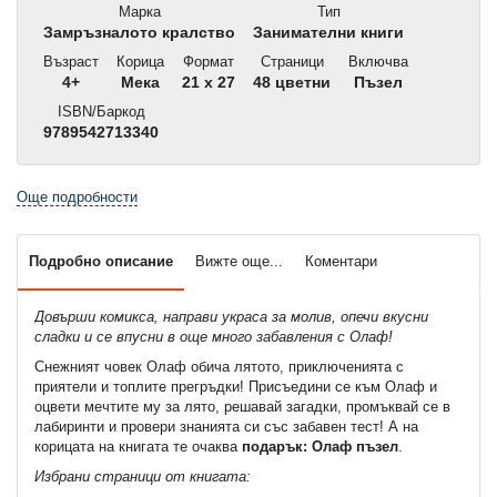
Марка
Тип
Замръзналото кралство
Занимателни книги
Възраст
Корица
Формат
Страници
Включва
4+
Мека
21 x 27
48 цветни
Пъзел
ISBN/Баркод
9789542713340
Още подробности
Подробно описание
Вижте още...
Коментари
Довърши комикса, направи украса за молив, опечи вкусни
сладки и се впусни в още много забавления с Олаф!
Снежният човек Олаф обича лятото, приключенията с
приятели и топлите прегръдки! Присъедини се към Олаф и
оцвети мечтите му за лято, решавай загадки, промъквай се в
лабиринти и провери знанията си със забавен тест! А на
корицата на книгата те очаква
подарък: Олаф пъзел
.
Избрани страници от книгата: