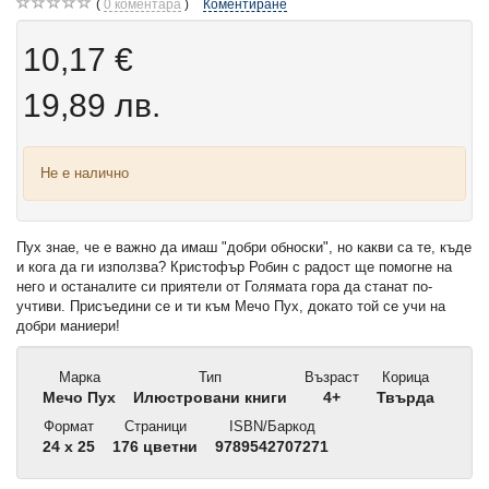
0
коментара
Коментиране
10,17 €
19,89 лв.
Не е налично
Пух знае, че е важно да имаш "добри обноски", но какви са те, къде
и кога да ги използва? Кристофър Робин с радост ще помогне на
него и останалите си приятели от Голямата гора да станат по-
учтиви. Присъедини се и ти към Мечо Пух, докато той се учи на
добри маниери!
Марка
Тип
Възраст
Корица
Мечо Пух
Илюстровани книги
4+
Твърда
Формат
Страници
ISBN/Баркод
24 x 25
176 цветни
9789542707271