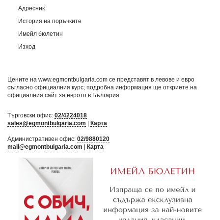
Адресник
История на поръчките
Имейл бюлетин
Изход
Цените на www.egmontbulgaria.com се представят в левове и евро
съгласно официалния курс; подробна информация ще откриете на
официалния сайт за еврото в България
.
Търговски офис:
02/4224018
sales@egmontbulgaria.com
|
Карта
Административен офис:
02/9880120
mail@egmontbulgaria.com
|
Карта