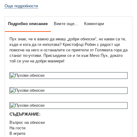
Още подробности
Подробно описание
Вижте още...
Коментари
Пух знае, че е важно да имаш „добри обноски“, но какви са те,
къде и кога да ги използва? Кристофър Робин с радост ще
помогне на него и останалите си приятели от Голямата гора да
станат по-учтиви. Присъедини се и ти към Мечо Пух, докато
той се учи на добри маниери!
СЪДЪРЖАНИЕ:
Въпрос на обноски
На гости
В игрите