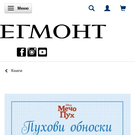
Включи навигацията
Меню
Книги