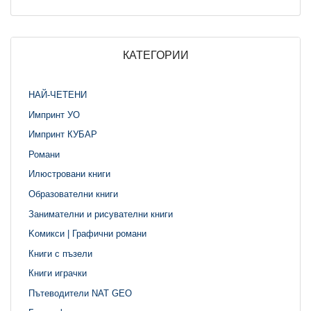
КАТЕГОРИИ
НАЙ-ЧЕТЕНИ
Импринт УО
Импринт КУБАР
Романи
Илюстровани книги
Образователни книги
Занимателни и рисувателни книги
Kомикси | Графични романи
Книги с пъзели
Книги играчки
Пътеводители NAT GEO