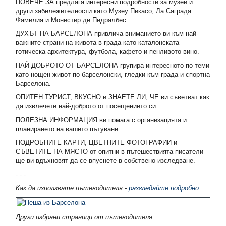
ПОВЕЧЕ ЗА предлага интересни подробности за музеи и
други забележителности като Музеу Пикасо, Ла Саграда
Фамилия и Монестир де Педралбес.
ДУХЪТ НА БАРСЕЛОНА привлича вниманието ви към най-
важните страни на живота в града като каталонската
готическа архитектура, футбола, кафето и пенливото вино.
НАЙ-ДОБРОТО ОТ БАРСЕЛОНА групира интересното по теми
като нощен живот по барселонски, гледки към града и спортна
Барселона.
ОПИТЕН ТУРИСТ, ВКУСНО и ЗНАЕТЕ ЛИ, ЧЕ ви съветват как
да извлечете най-доброто от посещението си.
ПОЛЕЗНА ИНФОРМАЦИЯ ви помага с организацията и
планирането на вашето пътуване.
ПОДРОБНИТЕ КАРТИ, ЦВЕТНИТЕ ФОТОГРАФИИ и
СЪВЕТИТЕ НА МЯСТО от опитни в пътешествията писатели
ще ви вдъхновят да се впуснете в собствено изследване.
- - -
Как да използвате пътеводителя -
разгледайте подробно
:
Други избрани страници от пътеводителя: