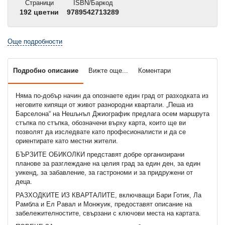
Страници
ISBN/Баркод
192 цветни
9789542713289
Още подробности
Подробно описание
Вижте още...
Коментари
Няма по-добър начин да опознаете един град от разходката из
неговите кипящи от живот разнородни квартали. „Пеша из
Барселона“ на Нешънъл Джиографик предлага осем маршрута
стъпка по стъпка, обозначени върху карта, които ще ви
позволят да изследвате като професионалисти и да се
ориентирате като местни жители.
БЪРЗИТЕ ОБИКОЛКИ представят добре организирани
планове за разглеждане на целия град за един ден, за един
уикенд, за забавление, за гастрономи и за придружени от
деца.
РАЗХОДКИТЕ ИЗ КВАРТАЛИТЕ, включващи Бари Готик, Ла
Рамбла и Ел Равал и Монжуик, предоставят описание на
забележителностите, свързани с ключови места на картата.