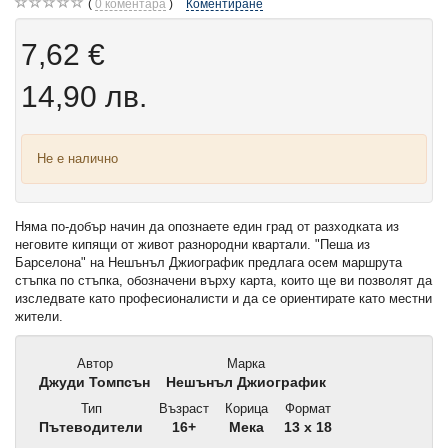
0
коментара
Коментиране
7,62 €
14,90 лв.
Не е налично
Няма по-добър начин да опознаете един град от разходката из
неговите кипящи от живот разнородни квартали. "Пеша из
Барселона" на Нешънъл Джиографик предлага осем маршрута
стъпка по стъпка, обозначени върху карта, които ще ви позволят да
изследвате като професионалисти и да се ориентирате като местни
жители.
Автор
Марка
Джуди Томпсън
Нешънъл Джиографик
Тип
Възраст
Корица
Формат
Пътеводители
16+
Мека
13 x 18