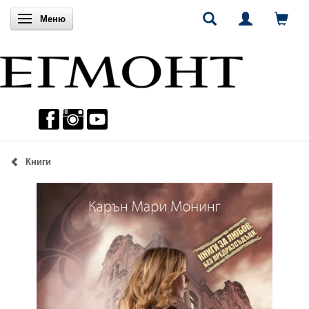
Включи навигацията
Меню
Книги