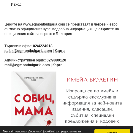
Изход
Цените на www.egmontbulgaria.com се представят в левове и евро
съгласно официалния курс; подробна информация ще откриете на
официалния сайт за еврото в България
.
Търговски офис:
02/4224018
sales@egmontbulgaria.com
|
Карта
Административен офис:
02/9880120
mail@egmontbulgaria.com
|
Карта
Този сайт използва „бисквитки“ (cookies) за предоставяне на
Разбрах!