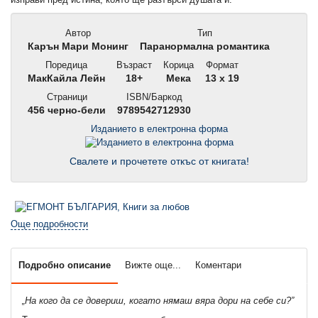
Автор
Тип
Карън Мари Монинг
Паранормална романтика
Поредица
Възраст
Корица
Формат
МакКайла Лейн
18+
Мека
13 x 19
Страници
ISBN/Баркод
456 черно-бели
9789542712930
Изданието в електронна форма
Свалете и прочетете откъс от книгата!
Още подробности
Подробно описание
Вижте още...
Коментари
„На кого да се довериш, когато нямаш вяра дори на себе си?”