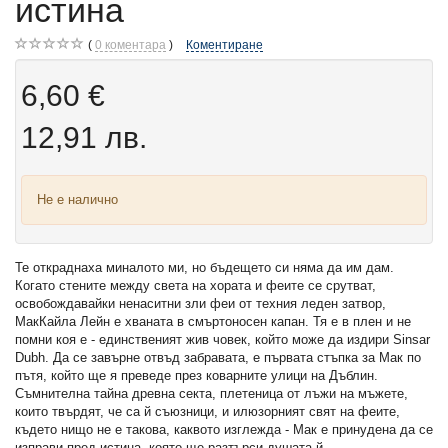
истина
0
коментара
Коментиране
6,60 €
12,91 лв.
Не е налично
Те откраднаха миналото ми, но бъдещето си няма да им дам.
Когато стените между света на хората и феите се срутват,
освобождавайки ненаситни зли феи от техния леден затвор,
МакКайла Лейн е хваната в смъртоносен капан. Тя е в плен и не
помни коя е - единственият жив човек, който може да издири Sinsar
Dubh. Да се завърне отвъд забравата, е първата стъпка за Мак по
пътя, който ще я преведе през коварните улици на Дъблин.
Съмнителна тайна древна секта, плетеница от лъжи на мъжете,
които твърдят, че са й съюзници, и илюзорният свят на феите,
където нищо не е такова, каквото изглежда - Мак е принудена да се
изправи пред истина, която ще разтърси душата й.