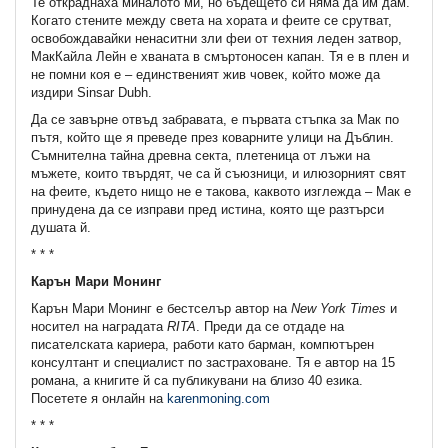
Те откраднаха миналото ми, но бъдещето си няма да им дам.
Когато стените между света на хората и феите се срутват,
освобождавайки ненаситни зли феи от техния леден затвор,
МакКайла Лейн е хваната в смъртоносен капан. Тя е в плен и
не помни коя е – единственият жив човек, който може да
издири Sinsar Dubh.
Да се завърне отвъд забравата, е първата стъпка за Мак по
пътя, който ще я преведе през коварните улици на Дъблин.
Съмнителна тайна древна секта, плетеница от лъжи на
мъжете, които твърдят, че са й съюзници, и илюзорният свят
на феите, където нищо не е такова, каквото изглежда – Мак е
принудена да се изправи пред истина, която ще разтърси
душата й.
* * *
Карън Мари Монинг
Карън Мари Монинг е бестселър автор на
New York Times
и
носител на наградата
RITA
. Преди да се отдаде на
писателската кариера, работи като барман, компютърен
консултант и специалист по застраховане. Тя е автор на 15
романа, а книгите й са публикувани на близо 40 езика.
Посетете я онлайн на
karenmoning.com
* * *