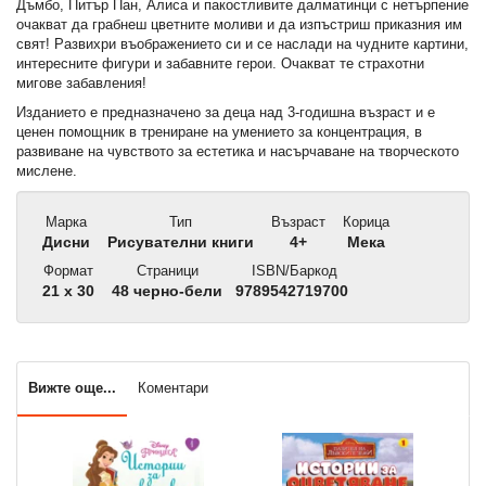
Дъмбо, Питър Пан, Алиса и пакостливите далматинци с нетърпение
очакват да грабнеш цветните моливи и да изпъстриш приказния им
свят! Развихри въображението си и се наслади на чудните картини,
интересните фигури и забавните герои. Очакват те страхотни
мигове забавления!
Изданието е предназначено за деца над 3-годишна възраст и е
ценен помощник в трениране на умението за концентрация, в
развиване на чувството за естетика и насърчаване на творческото
мислене.
Марка
Тип
Възраст
Корица
Дисни
Рисувателни книги
4+
Мека
Формат
Страници
ISBN/Баркод
21 x 30
48 черно-бели
9789542719700
Вижте още...
Коментари