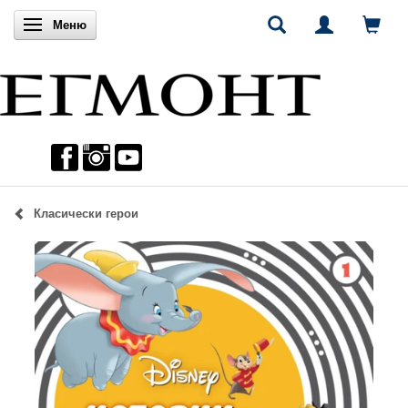
Включи навигацията
Меню
Класически герои