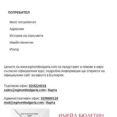
ПОТРЕБИТЕЛ
Моят потребител
Адресник
История на поръчките
Имейл бюлетин
Изход
Цените на www.egmontbulgaria.com се представят в левове и евро
съгласно официалния курс; подробна информация ще откриете на
официалния сайт за еврото в България
.
Търговски офис:
02/4224018
sales@egmontbulgaria.com
|
Карта
Административен офис:
02/9880120
mail@egmontbulgaria.com
|
Карта