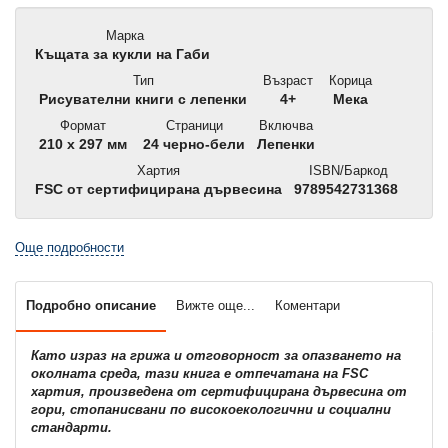
Марка
Къщата за кукли на Габи
Тип
Възраст
Корица
Рисувателни книги с лепенки
4+
Мека
Формат
Страници
Включва
210 x 297 мм
24 черно-бели
Лепенки
Хартия
ISBN/Баркод
FSC от сертифицирана дървесина
9789542731368
Още подробности
Подробно описание
Вижте още...
Коментари
Като израз на грижа и отговорност за опазването на
околната среда, тази книга е отпечатана на FSC
хартия, произведена от сертифицирана дървесина от
гори, стопанисвани по високоекологични и социални
стандарти.