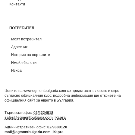
Контакти
ПОТРЕБИТЕЛ
Моят потребител
Адресник
История на поръчките
Имейл бюлетин
Изход
Цените на www.egmontbulgaria.com се представят в левове и евро
съгласно официалния курс; подробна информация ще откриете на
официалния сайт за еврото в България
.
Търговски офис:
02/4224018
sales@egmontbulgaria.com
|
Карта
Административен офис:
02/9880120
mail@egmontbulgaria.com
|
Карта