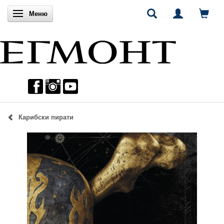
Включи навигацията
Меню
Карибски пирати