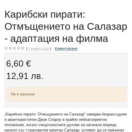
Карибски пирати:
Отмъщението на Салазар
- адаптация на филма
0
коментара
Коментиране
6,60 €
12,91 лв.
Не е налично
„Карибски пирати: Отмъщението на Салазар“ заварва безразсъдния
и авантюристичен Джак Спароу в крайно неблагоприятно
положение, когато смъртоносните духове на загинали моряци,
начело със страховития капитан Салазар, успяват да се измъкнат