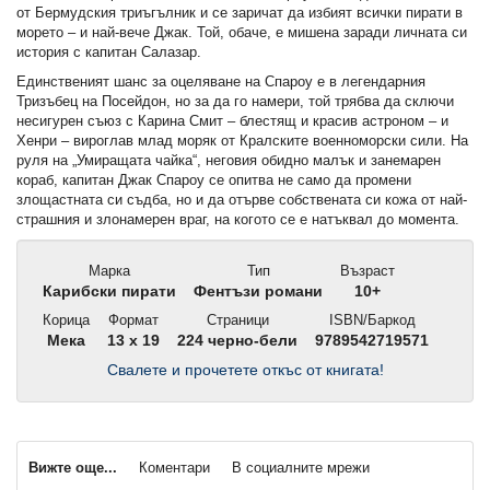
от Бермудския триъгълник и се заричат да избият всички пирати в
морето – и най-вече Джак. Той, обаче, е мишена заради личната си
история с капитан Салазар.
Единственият шанс за оцеляване на Спароу е в легендарния
Тризъбец на Посейдон, но за да го намери, той трябва да сключи
несигурен съюз с Карина Смит – блестящ и красив астроном – и
Хенри – вироглав млад моряк от Кралските военноморски сили. На
руля на „Умиращата чайка“, неговия обидно малък и занемарен
кораб, капитан Джак Спароу се опитва не само да промени
злощастната си съдба, но и да отърве собствената си кожа от най-
страшния и злонамерен враг, на когото се е натъквал до момента.
Марка
Тип
Възраст
Карибски пирати
Фентъзи романи
10+
Корица
Формат
Страници
ISBN/Баркод
Мека
13 x 19
224 черно-бели
9789542719571
Свалете и прочетете откъс от книгата!
Вижте още...
Коментари
В социалните мрежи