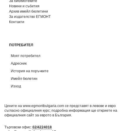
За библиотеките
Новини и събития
Архив имейл бюлетини
За издателство ЕГМОНТ
Контакти
ПОТРЕБИТЕЛ
Моят потребител
Адресник
История на поръчките
Имейл бюлетин
Изход
Цените на www.egmontbulgaria.com се представят в левове и евро
съгласно официалния курс; подробна информация ще откриете на
официалния сайт за еврото в България
.
Търговски офис:
02/4224018