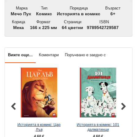
Марка
Тип
Поредица
Възраст
Мечо Пух
Комикс
Историята в комикс
6+
Корица
Формат
Страници
ISBN
Мека
166 x 225 мм
64 цветни
9789542729587
Вижте още...
Коментари
Поръчвано е заедно с
Историята в комикс: Цар
Историята в комикс: 101
И
Лъв
далматинци
4,60 €
4,60 €