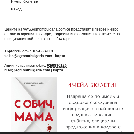
Имейл бюлетин
Изход
Цените на www.egmontbulgaria.com се представят в левове и евро
съгласно официалния курс; подробна информация ще откриете на
официалния сайт за еврото в България
.
Търговски офис:
02/4224018
sales@egmontbulgaria.com
|
Карта
Административен офис:
02/9880120
mail@egmontbulgaria.com
|
Карта