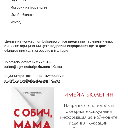
История на поръчките
Имейл бюлетин
Изход
Цените на www.egmontbulgaria.com се представят в левове и евро
съгласно официалния курс; подробна информация ще откриете на
официалния сайт за еврото в България
.
Търговски офис:
02/4224018
sales@egmontbulgaria.com
|
Карта
Административен офис:
02/9880120
mail@egmontbulgaria.com
|
Карта