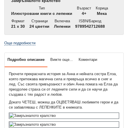
Замръзналото кралство
Тип
Възраст
Корица
Илюстровани книги с лепенки
4+
Мека
Формат
Страници
Включва
ISBN/Баркод
21 x 30
24 цветни
Лепенки
9789542712688
Още подробности
Подробно описание
Вижте още...
Коментари
Прочети прекрасната история за Анна и нейната сестра Елза,
която притежава магична сила и превръща всичко в сняг и
лед. Със своята привързаност и обич Анна помага на Елза да
преодолее страха си от ледените сили и да се научи да
създава с тях радост и любов.
Докато ЧЕТЕШ, можеш да ОЦВЕТЯВАШ любимите герои и да
се забавляваш с ЛЕПЕНКИТЕ в книжката.