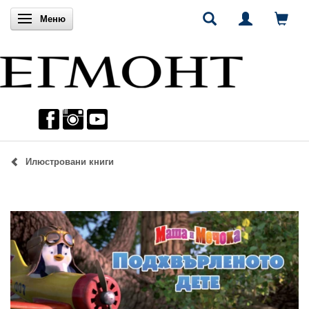
Включи навигацията
Меню
Илюстровани книги