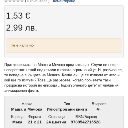
0
коментара
Коментиране
1,53 €
2,99 лв.
Не е налично
Приключенията на Маша и Мечока продължават. Случи се нещо
невероятно: някой подхвърли в гората огромно яйце. И, разбира се,
то попадна в къщата на Мечока. Какво ли ще се излюпи от него и
кой ще го измъти? Това ще разберете, когато прочетете тази
прекрасна история по епизода „Подхвърленото дете“ от любимия
анимационен филм.
Марка
Тип
Възраст
Маша и Мечока
Илюстровани книги
4+
Корица
Формат
Страници
ISBN/Баркод
Мека
21 x 21
24 цветни
9789542715528