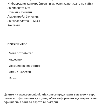
Информация за потребителя и условия за ползване на сайта
За библиотеките
Новини и събития
Архив имейл бюлетини
За издателство ЕГМОНТ
Контакти
ПОТРЕБИТЕЛ
Моят потребител
Адресник
История на поръчките
Имейл бюлетин
Изход
Цените на www.egmontbulgaria.com се представят в левове и евро
съгласно официалния курс; подробна информация ще откриете на
официалния сайт за еврото в България
.