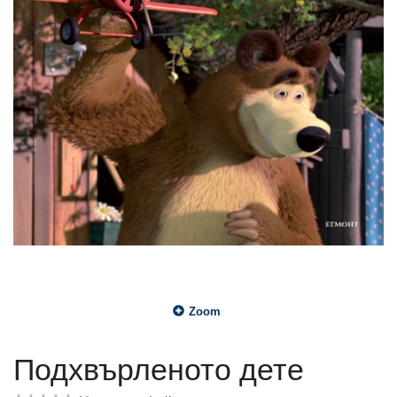
Zoom
Подхвърленото дете