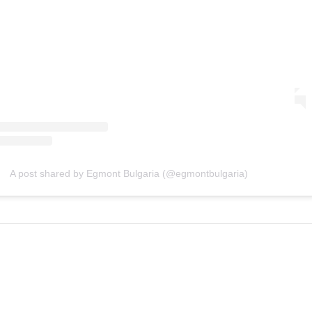
A post shared by Egmont Bulgaria (@egmontbulgaria)
НОВО!
НОВО!