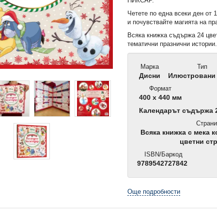
ПИКСАР.
Четете по една всеки ден от 
и почувствайте магията на пр
Всяка книжка съдържа 24 цве
тематични празнични истории
Марка
Тип
Дисни
Илюстровани 
Формат
400 x 440 мм
Календарът съдържа 24
Страни
Всяка книжка с мека 
цветни ст
ISBN/Баркод
9789542727842
Още подробности