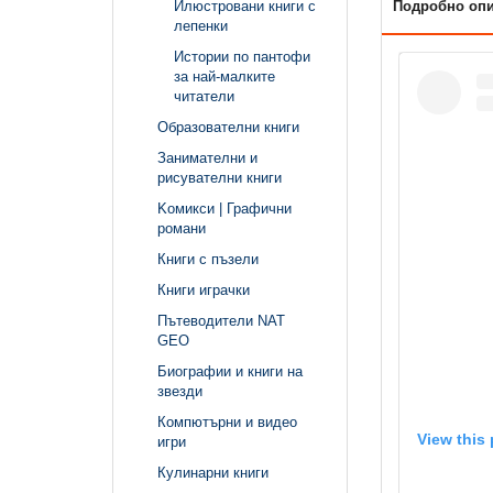
Подробно оп
Илюстровани книги с
лепенки
Истории по пантофи
за най-малките
читатели
Образователни книги
Занимателни и
рисувателни книги
Kомикси | Графични
романи
Книги с пъзели
Книги играчки
Пътеводители NAT
GEO
Биографии и книги на
звезди
Компютърни и видео
View this
игри
Кулинарни книги