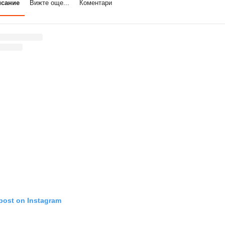
исание
Вижте още...
Коментари
 post on Instagram