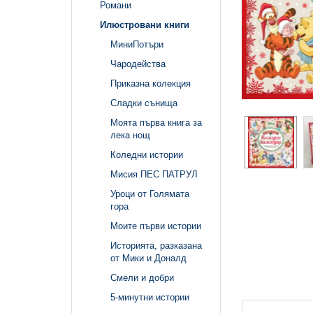
Романи
Илюстровани книги
МиниПотъри
Чародейства
Приказна колекция
Сладки сънища
Моята първа книга за
лека нощ
Коледни истории
Мисия ПЕС ПАТРУЛ
Уроци от Голямата
гора
Моите първи истории
Историята, разказана
от Мики и Доналд
Смели и добри
5-минутни истории