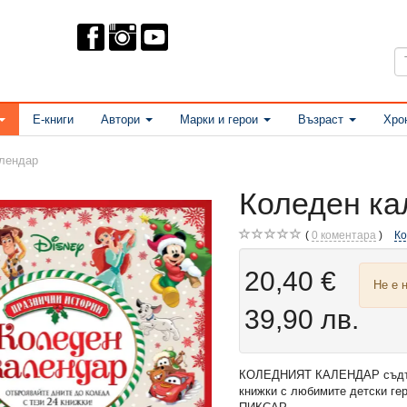
Е-книги
Автори
Марки и герои
Възраст
Хро
лендар
Коледен ка
0
коментара
К
20,40 €
Не е 
39,90 лв.
КОЛЕДНИЯТ КАЛЕНДАР съдър
книжки с любимите детски ге