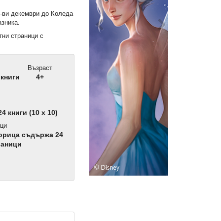
1-ви декември до Коледа
азника.
тни страници с
.
Възраст
книги
4+
 книги (10 x 10)
ци
корица съдържа 24
раници