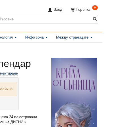
0
Вход
Поръчка
нология
Инфо зона
Между страниците
лендар
оментиране
налично
жа 24 илюстровани
рои на ДИСНИ и