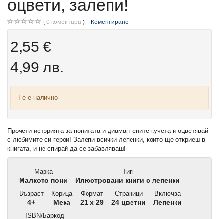
оцвети, залепи!
0
коментара
Коментиране
2,55 €
4,99 лв.
Не е налично
Прочети историята за понитата и диамантените кучета и оцветявай
с любимите си герои! Залепи всички лепенки, които ще откриеш в
книгата, и не спирай да се забавляваш!
Марка
Тип
Малкото пони
Илюстровани книги с лепенки
Възраст
Корица
Формат
Страници
Включва
4+
Мека
21 x 29
24 цветни
Лепенки
ISBN/Баркод