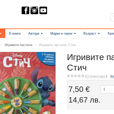
Е-книги
Автори
Марки и герои
Възраст
Хро
Игривите пастели
Игривите пастели: Стич
Игривите п
Стич
0
коментара
К
7,50 €
14,67 лв.