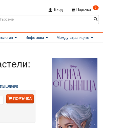
0
Вход
Поръчка
нология
Инфо зона
Между страниците
астели:
оментиране
ПОРЪЧКА