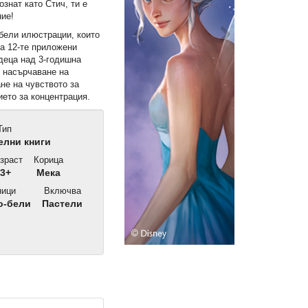
ознат като Стич, ти е
ние!
бели илюстрации, които
на 12-те приложени
деца над 3-годишна
в насърчаване на
не на чувството за
ието за концентрация.
Тип
елни книги
зраст
Корица
3+
Мека
ици
Включва
о-бели
Пастели