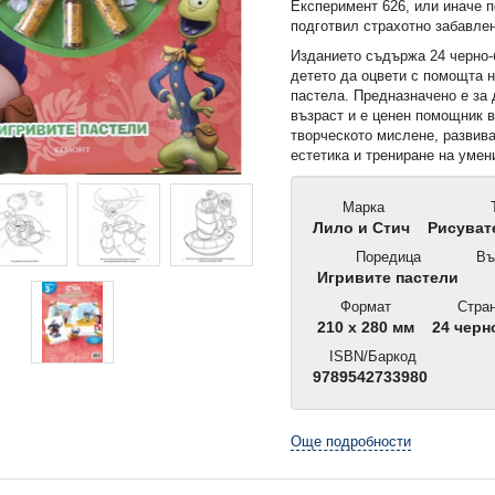
Експеримент 626, или иначе п
подготвил страхотно забавле
Изданието съдържа 24 черно-
детето да оцвети с помощта 
пастела. Предназначено е за 
възраст и е ценен помощник 
творческото мислене, развива
естетика и трениране на умен
Марка
Лило и Стич
Рисуват
Поредица
Въ
Игривите пастели
Формат
Стран
210 x 280 мм
24 черн
ISBN/Баркод
9789542733980
Още подробности