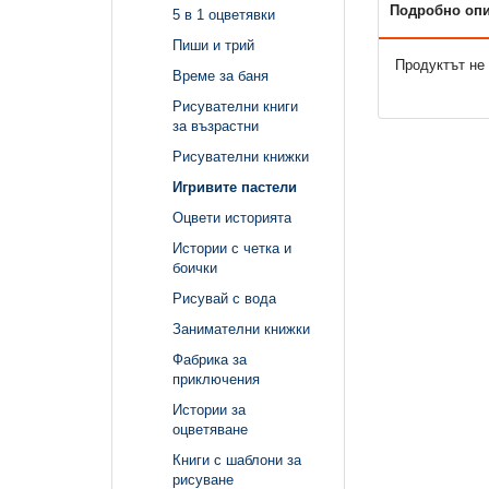
Подробно оп
5 в 1 оцветявки
Пиши и трий
Продуктът не 
Време за баня
Рисувателни книги
за възрастни
Рисувателни книжки
Игривите пастели
Оцвети историята
Истории с четка и
боички
Рисувай с вода
Занимателни книжки
Фабрика за
приключения
Истории за
оцветяване
Книги с шаблони за
рисуване