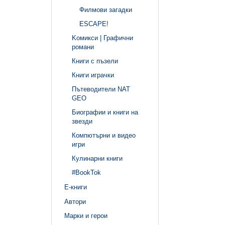
Филмови загадки
ЕSCAPE!
Kомикси | Графични
романи
Книги с пъзели
Книги играчки
Пътеводители NAT
GEO
Биографии и книги на
звезди
Компютърни и видео
игри
Кулинарни книги
#BookTok
Е-книги
Автори
Марки и герои