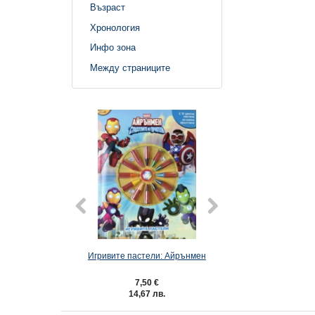
Възраст
Хронология
Инфо зона
Между страниците
Игривите пастели: Айрънмен
Игривите пастели:
кукли на Г
7,50 €
7,50 €
14,67 лв.
14,67 лв