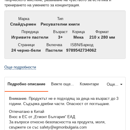
тренирането на умението за концентрация.
Марка
Тип
Спайдърмен
Рисувателни книги
Поредица
Възраст
Корица
Формат
Игривите пастели
3+
Мека
210 x 280 мм
Страници
Включва
ISBN/Баркод
24 черно-бели
Пастели
9789542734062
Още подробности
Подробно описание
Вижте още...
Коментари
Още...
Внимание. Продуктът не е подходящ за деца на възраст до 3
години. Съдържа дребни части. Опасност от поглъщане.
Отпечатано в Китай
Внос в ЕС от „Егмонт България“ ЕАД
За въпроси относно безопасността на продукта, моля,
свържете се със safety@egmonbulgaria.com