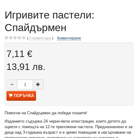
Игривите пастели:
Спайдърмен
0
коментара
Коментиране
7,11 €
13,91 лв.
ПОРЪЧКА
Помогни на Спайдърмен да победи лошите!
Изданието съдържа 24 черно-бели илюстрации, които детето да
оцвети с помощта на 12-те приложени пастела. Предназначено е за
деца над 3-годишна възраст и е ценен помощник в насърчаване на
творческото мислене, развиване на чувството за естетика и