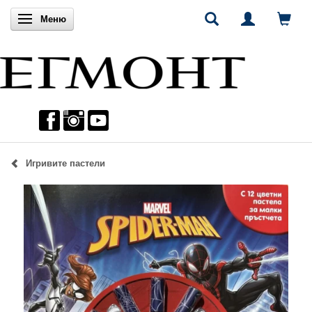
Включи навигацията
Меню
Игривите пастели