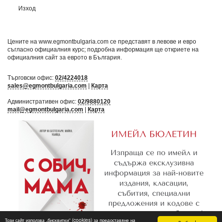
Изход
Цените на www.egmontbulgaria.com се представят в левове и евро
съгласно официалния курс; подробна информация ще откриете на
официалния сайт за еврото в България
.
Търговски офис:
02/4224018
sales@egmontbulgaria.com
|
Карта
Административен офис:
02/9880120
mail@egmontbulgaria.com
|
Карта
Този сайт използва „бисквитки“ (cookies) за предоставяне на