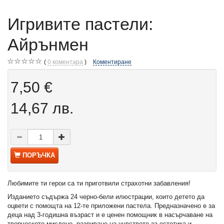
Игривите пастели:
Айрънмен
0
коментара
Коментиране
7,50 €
14,67 лв.
ПОРЪЧКА
Любимите ти герои са ти приготвили страхотни забавления!
Изданието съдържа 24 черно-бели илюстрации, които детето да
оцвети с помощта на 12-те приложени пастела. Предназначено е за
деца над 3-годишна възраст и е ценен помощник в насърчаване на
творческото мислене, развиване на чувството за естетика и