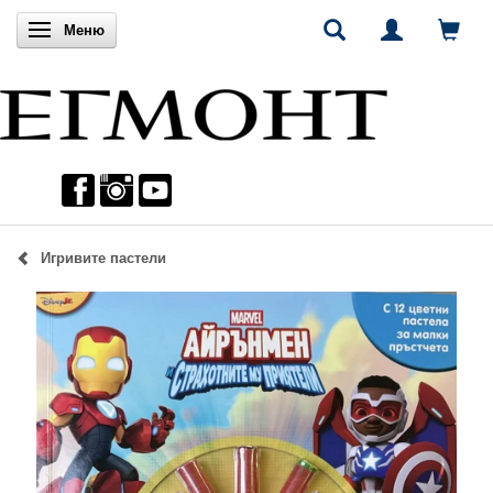
Включи навигацията
Меню
Игривите пастели