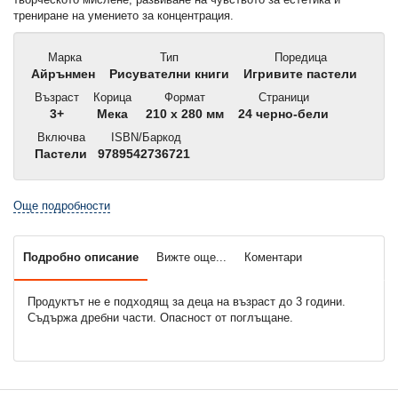
трениране на умението за концентрация.
Марка
Тип
Поредица
Айрънмен
Рисувателни книги
Игривите пастели
Възраст
Корица
Формат
Страници
3+
Мека
210 x 280 мм
24 черно-бели
Включва
ISBN/Баркод
Пастели
9789542736721
Още подробности
Подробно описание
Вижте още...
Коментари
Продуктът не е подходящ за деца на възраст до 3 години.
Съдържа дребни части. Опасност от поглъщане.