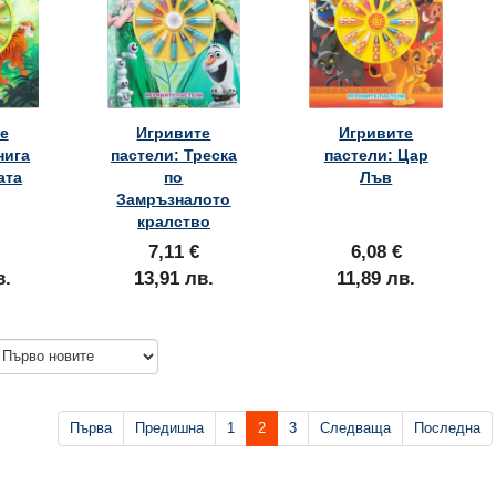
е
Игривите
Игривите
нига
пастели: Треска
пастели: Цар
ата
по
Лъв
Замръзналото
кралство
7,11 €
6,08 €
в.
13,91 лв.
11,89 лв.
Първа
Предишна
1
2
3
Следваща
Последна