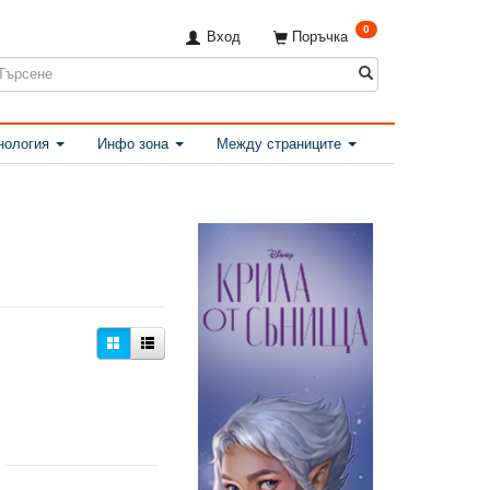
0
Вход
Поръчка
нология
Инфо зона
Между страниците