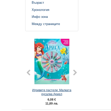
Възраст
Хронология
Инфо зона
Между страниците
Игривите пастели: Малката
Игривите пастели
русалка Ариел
6,08 €
7,11 €
11,89 лв.
13,91 лв