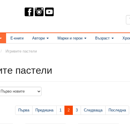
Е-книги
Автори
Марки и герои
Възраст
Хро
Игривите пастели
ите пастели
Първа
Предишна
1
2
3
Следваща
Последна