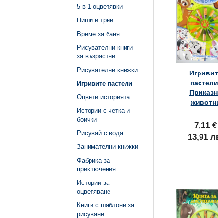
5 в 1 оцветявки
Пиши и трий
Време за баня
Рисувателни книги
за възрастни
Рисувателни книжки
Игривит
пастели
Игривите пастели
Приказн
Оцвети историята
животн
Истории с четка и
боички
7,11 €
Рисувай с вода
13,91 л
Занимателни книжки
Фабрика за
приключения
Истории за
оцветяване
Книги с шаблони за
рисуване