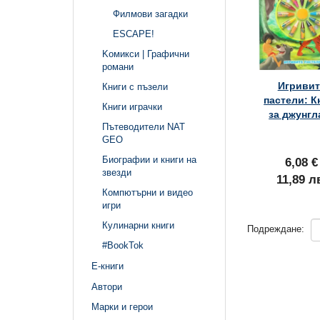
Филмови загадки
ЕSCAPE!
Kомикси | Графични
романи
Игривит
Книги с пъзели
пастели: К
Книги играчки
за джунгл
Пътеводители NAT
GEO
Биографии и книги на
6,08 €
звезди
11,89 л
Компютърни и видео
игри
Кулинарни книги
Подреждане:
#BookTok
Е-книги
Автори
Марки и герои