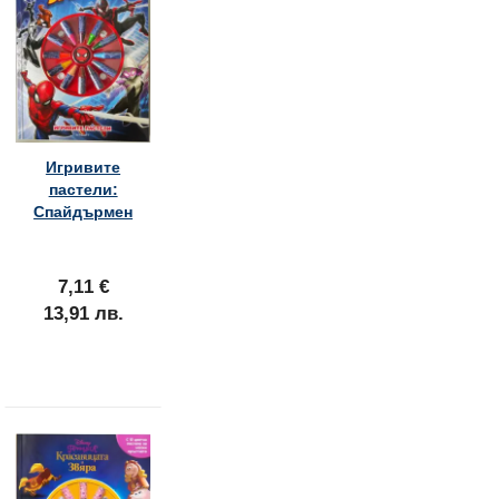
Игривите
пастели:
Спайдърмен
7,11 €
13,91 лв.