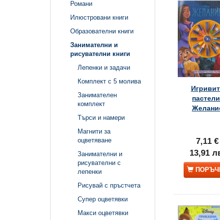
Романи
Илюстровани книги
Образователни книги
Занимателни и
рисувателни книги
Лепенки и задачи
Комплект с 5 молива
Игривит
Занимателен
пастели
комплект
Желани
Търси и намери
Магнити за
7,11 €
оцветяване
13,91 л
Занимателни и
рисувателни с
ПОРЪЧ
лепенки
Рисувай с пръстчета
Супер оцветявки
Макси оцветявки