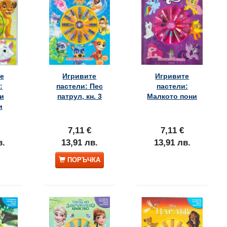
е
Игривите
Игривите
:
пастели: Пес
пастели:
и
патрул, кн. 3
Малкото пони
и
7,11 €
7,11 €
в.
13,91 лв.
13,91 лв.
ПОРЪЧКА