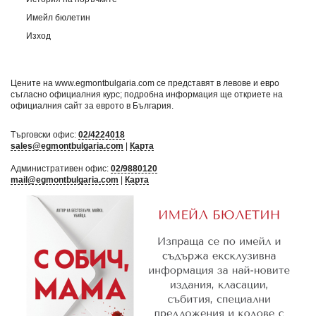
Имейл бюлетин
Изход
Цените на www.egmontbulgaria.com се представят в левове и евро
съгласно официалния курс; подробна информация ще откриете на
официалния сайт за еврото в България
.
Търговски офис:
02/4224018
sales@egmontbulgaria.com
|
Карта
Административен офис:
02/9880120
mail@egmontbulgaria.com
|
Карта