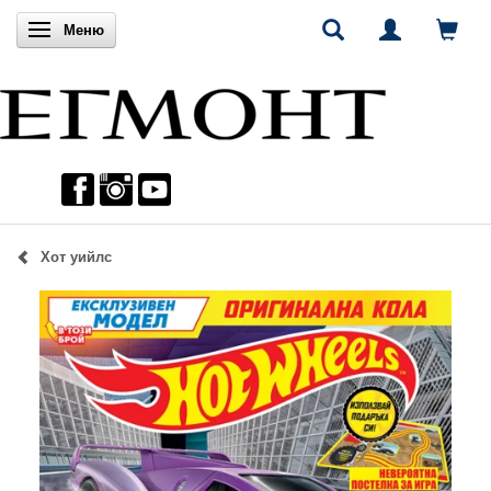
Включи навигацията
Меню
Хот уийлс