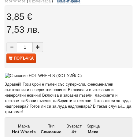
0
коментара
Коментиране
3,85 €
7,53 лв.
ПОРЪЧКА
Здравей! Този брой е пълен със суперколи, феноменални
състезания и невероятни новини! Включва и състезания и
невероятни новини! Включва и забавни пъзели, лабиринти и
тестове. забавни пъзели, лабиринти и тестове. Готов ли си за луда
надпревара? Готов ли си за луда надпревара? В такъв случай... да
тръгваме!
Марка
Тип
Възраст
Корица
Hot Wheels
Списание
4+
Мека