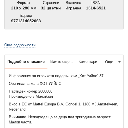
Формат
Страници
Включва
ISSN
210 x 280 мм
32 цветни
Играчка
1314-6521
Баркод
9771314652063
Още подробности
Подробно описание
Вижте още...
Коментари
Още...
Информация за играчката-подарък към „Хот Уийлс“ 87
Оригинална кола ХОТ УИЙЛС
Партиден номер 2600806
Произведено в Малайзия
Внос в ЕС от Mattel Europa B.V. Gondel 1, 1186 MJ Amstelveen,
Nederland
Внимание. Неподходящo за деца под тригодишна възраст.
Малки части.