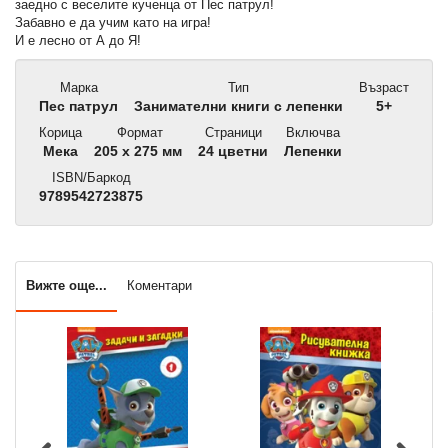
заедно с веселите кученца от Пес патрул!
Забавно е да учим като на игра!
И е лесно от А до Я!
Марка
Тип
Възраст
Пес патрул
Занимателни книги с лепенки
5+
Корица
Формат
Страници
Включва
Мека
205 x 275 мм
24 цветни
Лепенки
ISBN/Баркод
9789542723875
Вижте още...
Коментари