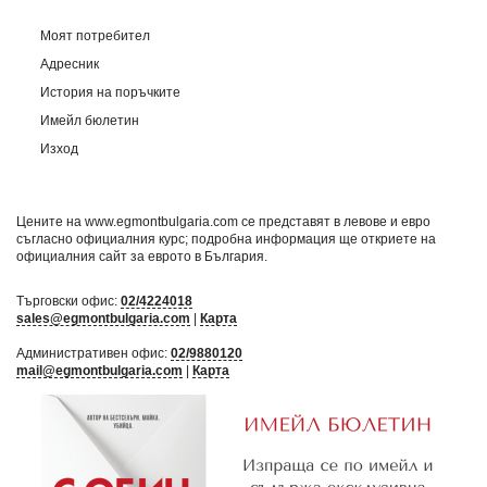
Моят потребител
Адресник
История на поръчките
Имейл бюлетин
Изход
Цените на www.egmontbulgaria.com се представят в левове и евро
съгласно официалния курс; подробна информация ще откриете на
официалния сайт за еврото в България
.
Търговски офис:
02/4224018
sales@egmontbulgaria.com
|
Карта
Административен офис:
02/9880120
mail@egmontbulgaria.com
|
Карта