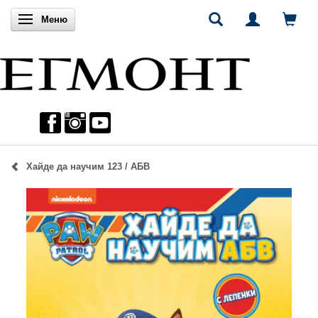
Включи навигацията
Меню
Хайде да научим 123 / АБВ