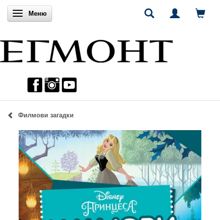
Включи навигацията
Меню
Филмови загадки