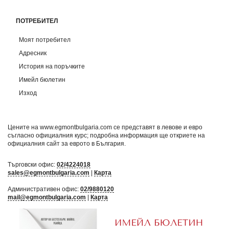
ПОТРЕБИТЕЛ
Моят потребител
Адресник
История на поръчките
Имейл бюлетин
Изход
Цените на www.egmontbulgaria.com се представят в левове и евро
съгласно официалния курс; подробна информация ще откриете на
официалния сайт за еврото в България
.
Търговски офис:
02/4224018
sales@egmontbulgaria.com
|
Карта
Административен офис:
02/9880120
mail@egmontbulgaria.com
|
Карта