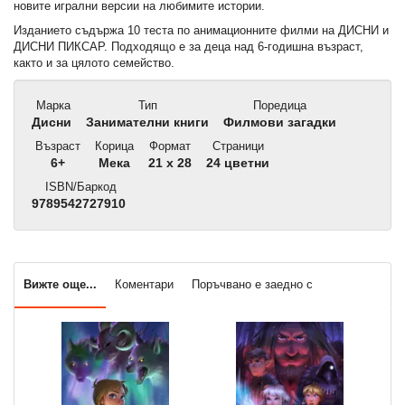
новите игрални версии на любимите истории.
Изданието съдържа 10 теста по анимационните филми на ДИСНИ и
ДИСНИ ПИКСАР. Подходящо е за деца над 6-годишна възраст,
както и за цялото семейство.
Марка
Тип
Поредица
Дисни
Занимателни книги
Филмови загадки
Възраст
Корица
Формат
Страници
6+
Мека
21 x 28
24 цветни
ISBN/Баркод
9789542727910
Вижте още...
Коментари
Поръчвано е заедно с