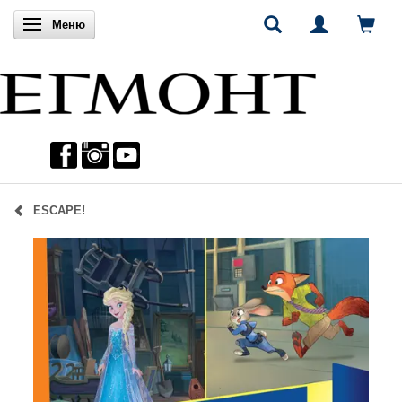
Включи навигацията
Меню
ЕSCAPE!