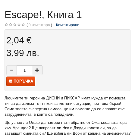
Escape!, Книга 1
0
коментара
Коментиране
2,04 €
3,99 лв.
ПОРЪЧКА
Любимите ти герои на ДИСНИ и ПИКСАР имат нужда от помощта
ти, за да излязат от някои заплетени ситуации, при това бързо!
Само твоята експертна намеса ще им помогне да се справят със
затрудненията, в които са попаднали.
Ще успее ли Олаф да намери пътя обратно от Омагьосаната гора
към Арендел? Ще поправят ли Ник и Джуди колата си, за да
завършат смяната си? Ще избяга ли Дори от капана на анемонията?