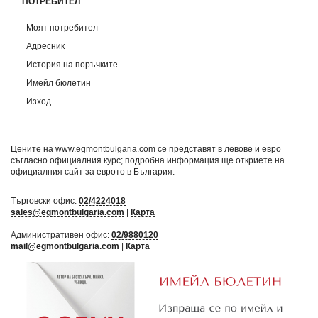
ПОТРЕБИТЕЛ
Моят потребител
Адресник
История на поръчките
Имейл бюлетин
Изход
Цените на www.egmontbulgaria.com се представят в левове и евро
съгласно официалния курс; подробна информация ще откриете на
официалния сайт за еврото в България
.
Търговски офис:
02/4224018
sales@egmontbulgaria.com
|
Карта
Административен офис:
02/9880120
mail@egmontbulgaria.com
|
Карта