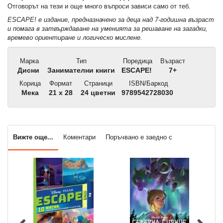
Отговорът на тези и още много въпроси зависи само от теб.
ESCAPE! е издание, предназначено за деца над 7-годишна възраст
и помага в затвърждаване на уменията за решаване на загадки,
времево ориентиране и логическо мислене.
Марка
Тип
Поредица
Възраст
Дисни
Занимателни книги
ЕSCAPE!
7+
Корица
Формат
Страници
ISBN/Баркод
Мека
21 x 28
24 цветни
9789542728030
Вижте още...
Коментари
Поръчвано е заедно с